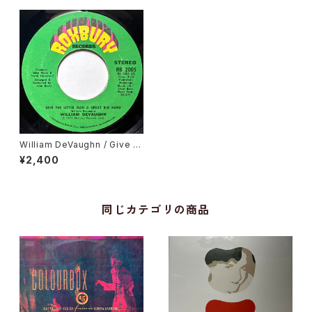
William DeVaughn / Give T
he Little Man A Great Big H
¥2,400
and
同じカテゴリの商品