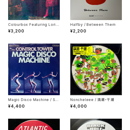
Colourbox Featuring Lorita
Halfby / Between Them
Grahame / Baby I Love You
¥3,200
¥2,200
So
Magic Disco Machine / Scr
Noncheleee / 満潮・干潮
atchin'
¥4,400
¥4,000