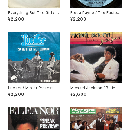
Everything But The Girl / T
Freda Payne / The Easiest
hese Early Days
Way To Fall
¥2,200
¥2,200
Lucifer / Mister Profession
Michael Jackson / Billie Je
al, I Can See The Sun In La
an, It's The Falling In Love
¥2,200
¥2,600
te December