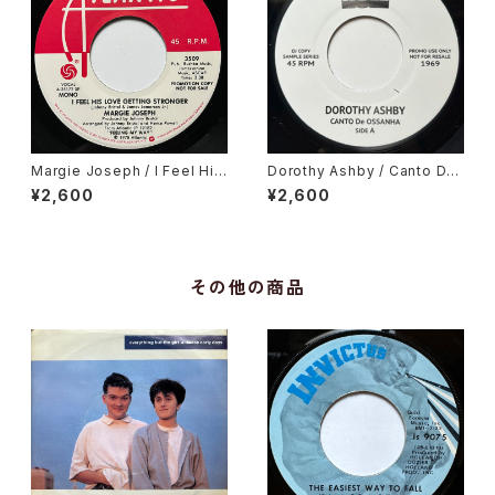
Margie Joseph / I Feel His
Dorothy Ashby / Canto De
Love Getting Stronger
Ossanha, Cause I Need It
¥2,600
¥2,600
その他の商品