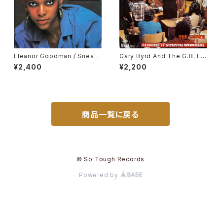
Eleanor Goodman / Sneak
Gary Byrd And The G.B. Ex
Preview
perience / The Crown
¥2,400
¥2,200
商品一覧に戻る
© So Tough Records
Powered by