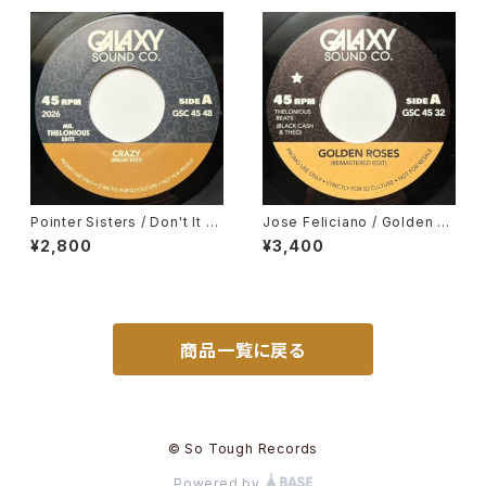
Pointer Sisters / Don't It Dr
Jose Feliciano / Golden La
ive You Crazy, Gene Chand
dy, Gene Harris / Losalamit
¥2,800
¥3,400
ler / In My Body's House
oslatinfunklovesong
商品一覧に戻る
© So Tough Records
Powered by