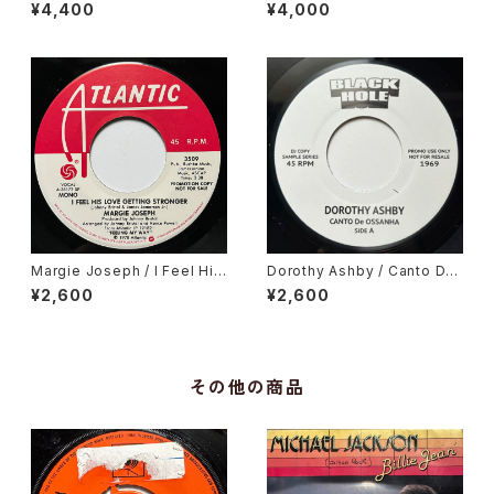
atchin'
¥4,400
¥4,000
Margie Joseph / I Feel His
Dorothy Ashby / Canto De
Love Getting Stronger
Ossanha, Cause I Need It
¥2,600
¥2,600
その他の商品