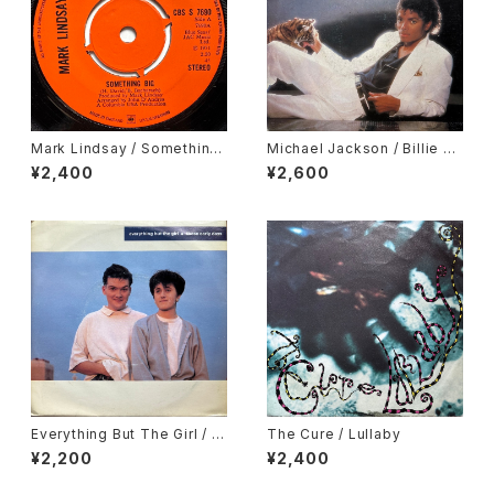
Mark Lindsay / Something
Michael Jackson / Billie Je
Big
an, It's The Falling In Love
¥2,400
¥2,600
Everything But The Girl / T
The Cure / Lullaby
hese Early Days
¥2,200
¥2,400