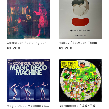
Colourbox Featuring Lorita
Halfby / Between Them
Grahame / Baby I Love You
¥3,200
¥2,200
So
Magic Disco Machine / Scr
Noncheleee / 満潮・干潮