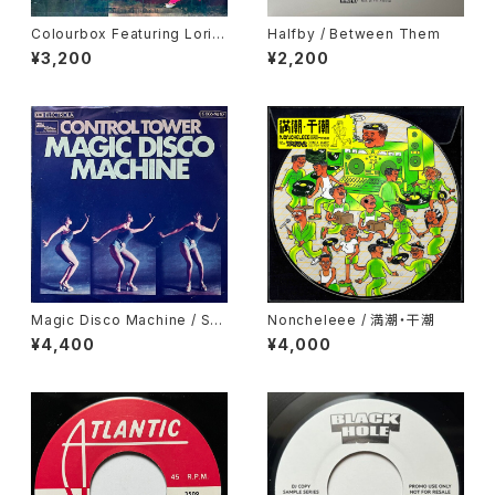
Colourbox Featuring Lorita
Halfby / Between Them
Grahame / Baby I Love You
¥3,200
¥2,200
So
Magic Disco Machine / Scr
Noncheleee / 満潮・干潮
atchin'
¥4,400
¥4,000