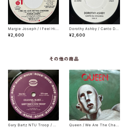
Margie Joseph / I Feel His
Dorothy Ashby / Canto De
Love Getting Stronger
Ossanha, Cause I Need It
¥2,600
¥2,600
その他の商品
Gary Bartz NTU Troop / Ce
Queen / We Are The Cham