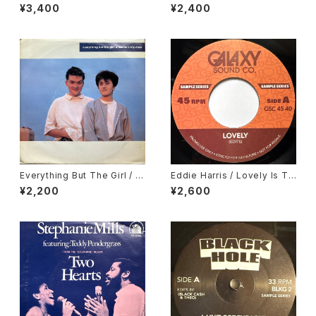
lestial Blues, Gary Bartz /
pions, We Will Rock You
¥3,400
¥2,400
Gentle Smiles
Everything But The Girl / T
Eddie Harris / Lovely Is To
hese Early Days
day, Deodato / September
¥2,200
¥2,600
13