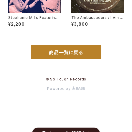
Stephanie Mills Featuring
The Ambassadors / I Ain't
Teddy Pendergrass / Two
Got The Love, Nancy Hollo
¥2,200
¥3,800
Hearts
way / Hurts So Bad
商品一覧に戻る
© So Tough Records
Powered by