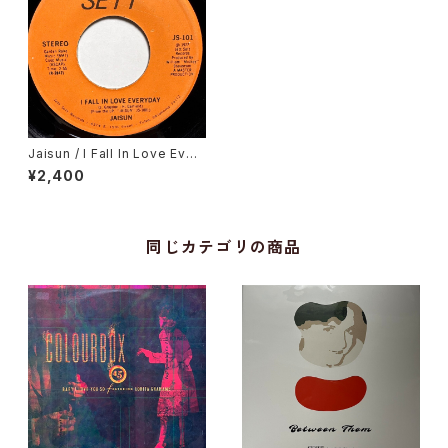
Jaisun / I Fall In Love Ever
yday
¥2,400
同じカテゴリの商品