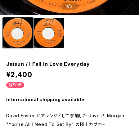
1
/2
Jaisun / I Fall In Love Everyday
¥2,400
残り1点
International shipping available
David Foster がアレンジとして参加した Jaye P. Morgan
"You're All I Need To Get By" の極上カヴァー。