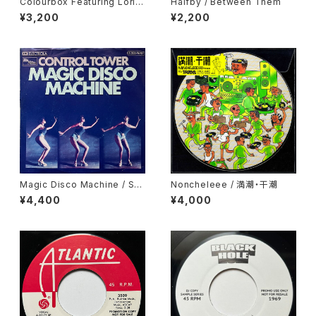
Colourbox Featuring Lorita
Halfby / Between Them
Grahame / Baby I Love You
¥3,200
¥2,200
So
Magic Disco Machine / Scr
Noncheleee / 満潮・干潮
atchin'
¥4,400
¥4,000