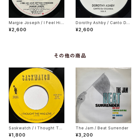
Margie Joseph / I Feel His
Dorothy Ashby / Canto De
Love Getting Stronger
Ossanha, Cause I Need It
¥2,600
¥2,600
その他の商品
Saskwatch / I Thought Thi
The Jam / Beat Surrender
s Was Love / Kids
¥1,800
¥3,200