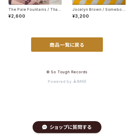
The Pale Fountains / Than
Jocelyn Brown / Somebod
k You
y Else's Guy
¥2,600
¥3,200
商品一覧に戻る
© So Tough Records
Powered by
ショップに質問する