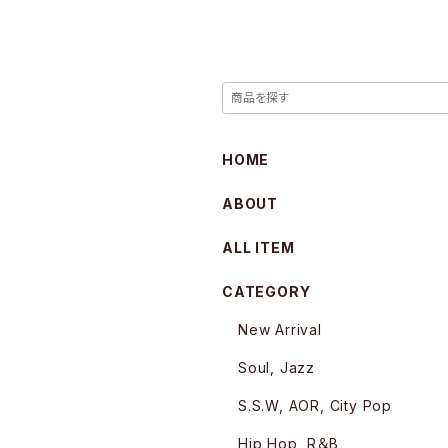
HOME
ABOUT
ALL ITEM
CATEGORY
New Arrival
Soul, Jazz
S.S.W, AOR, City Pop
Hip Hop, R＆B