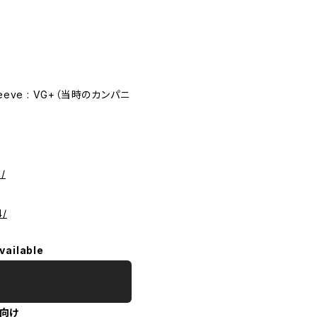
eeve : VG+（当時のカンパニ
/
4/
vailable
向け