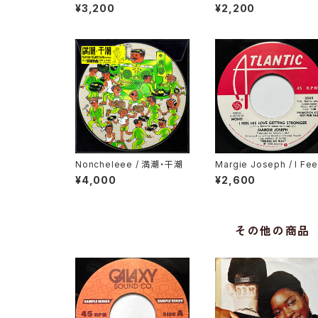
ita Grahame / Baby I Lov
¥3,200
¥2,200
e You So
Noncheleee / 満潮・干潮
Margie Joseph / I Fee
His Love Getting Str
¥4,000
¥2,600
er
その他の商品