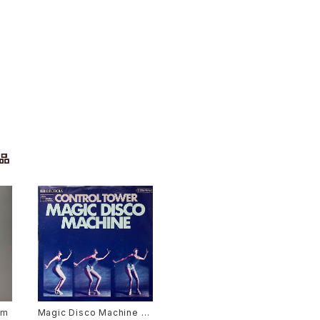
品
em
Magic Disco Machine /