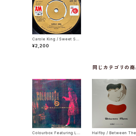
Carole King / Sweet Sea
sons
¥2,200
同じカテゴリの商
Colourbox Featuring Lor
Halfby / Between Th