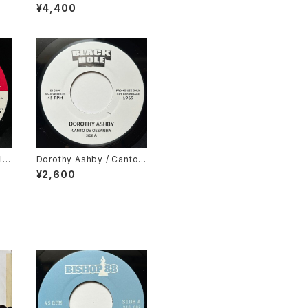
Scratchin'
¥4,400
l
Dorothy Ashby / Canto
ong
De Ossanha, Cause I Ne
¥2,600
ed It