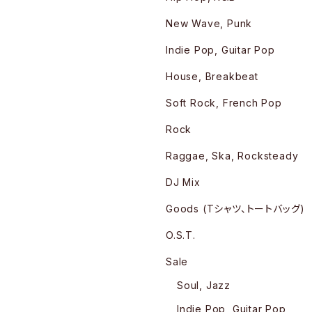
New Wave, Punk
Indie Pop, Guitar Pop
House, Breakbeat
Soft Rock, French Pop
Rock
Raggae, Ska, Rocksteady
DJ Mix
Goods (Tシャツ、トートバッグ)
O.S.T.
Sale
Soul, Jazz
Indie Pop, Guitar Pop