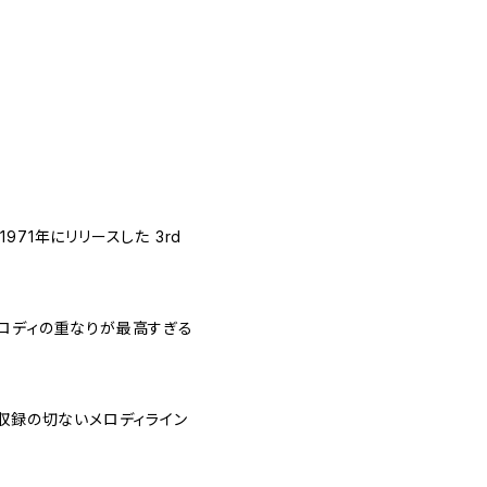
71年にリリースした 3rd
メロディの重なりが最高すぎる
ム未収録の切ないメロディライン