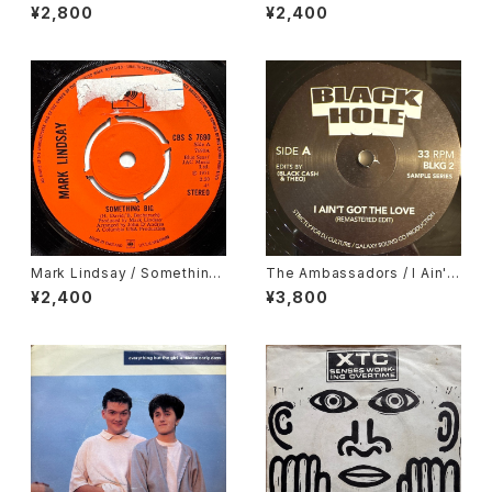
he Land Of Music, Cesar M
¥2,800
¥2,400
ariano & Cia / Metropole
Mark Lindsay / Something
The Ambassadors / I Ain't
Big
Got The Love, Nancy Hollo
¥2,400
¥3,800
way / Hurts So Bad