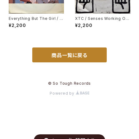
Everything But The Girl / T
XTC / Senses Working Ov
hese Early Days
ertime
¥2,200
¥2,200
商品一覧に戻る
© So Tough Records
Powered by