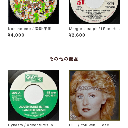
Noncheleee / 満潮・干潮
Margie Joseph / I Feel His
Love Getting Stronger
¥4,000
¥2,600
その他の商品
Dynasty / Adventures In T
Lulu / You Win, I Lose