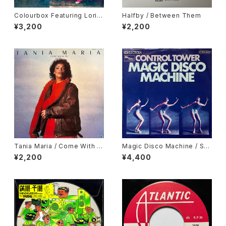
Colourbox Featuring Lorita
Halfby / Between Them
Grahame / Baby I Love You
¥3,200
¥2,200
So
Tania Maria / Come With M
Magic Disco Machine / Scr
e
atchin'
¥2,200
¥4,400