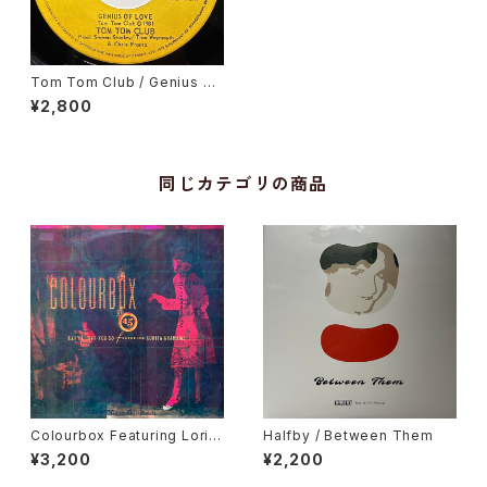
Tom Tom Club / Genius Of
Love
¥2,800
同じカテゴリの商品
Colourbox Featuring Lorita
Halfby / Between Them
Grahame / Baby I Love You
¥3,200
¥2,200
So