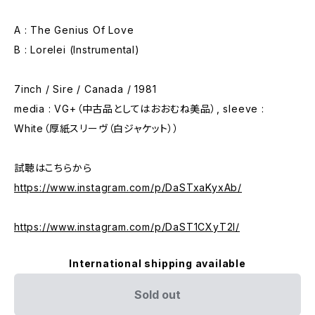
A : The Genius Of Love
B : Lorelei (Instrumental)
7inch / Sire / Canada / 1981
media : VG+（中古品としてはおおむね美品）, sleeve :
White（厚紙スリーヴ（白ジャケット））
試聴はこちらから
https://www.instagram.com/p/DaSTxaKyxAb/
https://www.instagram.com/p/DaST1CXyT2l/
International shipping available
Sold out