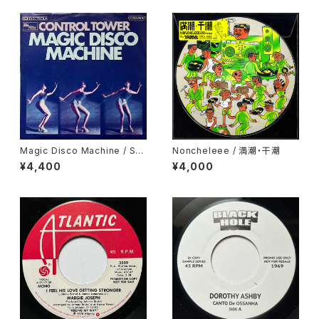
Magic Disco Machine / Scr
Noncheleee / 満潮・干潮
atchin'
¥4,400
¥4,000