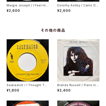
Margie Joseph / I Feel His
Dorothy Ashby / Canto De
Love Getting Stronger
Ossanha, Cause I Need It
¥2,600
¥2,600
その他の商品
Saskwatch / I Thought Thi
Brenda Russell / Piano In T
s Was Love / Kids
he Dark
¥1,800
¥2,400