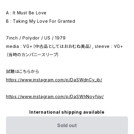
A : It Must Be Love
B : Taking My Love For Granted
7inch / Polydor / US / 1979
media : VG+（中古品としてはおおむね美品）, sleeve : VG+
（当時のカンパニースリーブ）
試聴はこちらから
https://www.instagram.com/p/DaSWdnCy_ib/
https://www.instagram.com/p/DaSWhNoyfqy/
International shipping available
Sold out