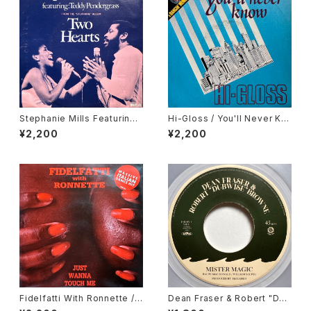
Stephanie Mills Featuring
Hi-Gloss / You'll Never Kn
Teddy Pendergrass / Two
ow
¥2,200
¥2,200
Hearts
Fidelfatti With Ronnette / J
Dean Fraser & Robert "Dub
ust Wanna Touch Me
wise" Browne / Mister Mag