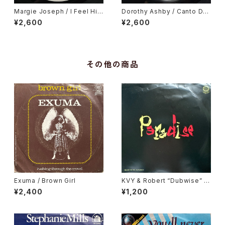
Margie Joseph / I Feel His
Dorothy Ashby / Canto De
Love Getting Stronger
Ossanha, Cause I Need It
¥2,600
¥2,600
その他の商品
Exuma / Brown Girl
KVY & Robert “Dubwise” Br
owne / Paradise / Dub Par
¥2,400
¥1,200
adise