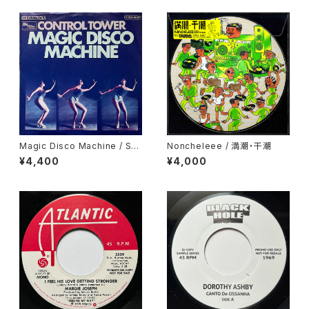
Magic Disco Machine / Scr
Noncheleee / 満潮・干潮
atchin'
¥4,400
¥4,000