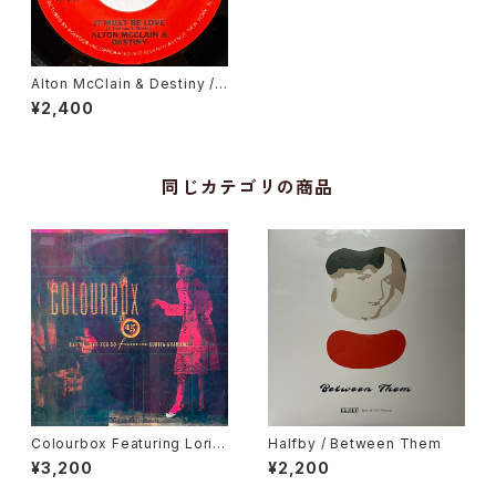
Alton McClain & Destiny / I
t Must Be Love
¥2,400
同じカテゴリの商品
Colourbox Featuring Lorita
Halfby / Between Them
Grahame / Baby I Love You
¥3,200
¥2,200
So