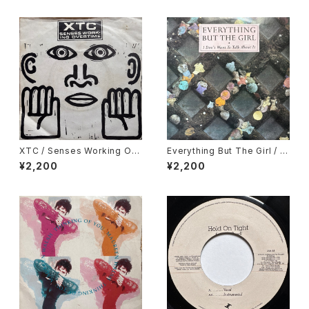
XTC / Senses Working Ov
Everything But The Girl / I
ertime
Don't Want To Talk About I
¥2,200
¥2,200
t