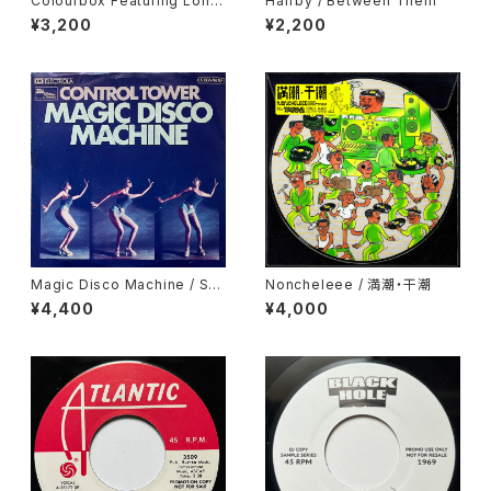
Colourbox Featuring Lorita
Halfby / Between Them
Grahame / Baby I Love You
¥3,200
¥2,200
So
Magic Disco Machine / Scr
Noncheleee / 満潮・干潮
atchin'
¥4,400
¥4,000