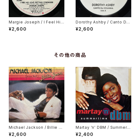
Margie Joseph / I Feel His
Dorothy Ashby / Canto De
Love Getting Stronger
Ossanha, Cause I Need It
¥2,600
¥2,600
その他の商品
Michael Jackson / Billie Je
Martay 'n' DBM / Summerti
an, It's The Falling In Love
me
¥2,600
¥2,400