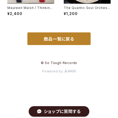
Maureen Walsh / Thinking
The Quantic Soul Orchestr
Of You
a / Hold On Tight
¥2,400
¥1,200
商品一覧に戻る
© So Tough Records
Powered by
ショップに質問する