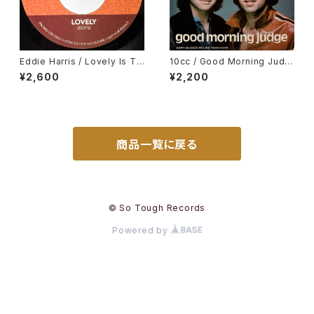
Eddie Harris / Lovely Is To
10cc / Good Morning Judg
day, Deodato / September
e
¥2,600
¥2,200
13
商品一覧に戻る
© So Tough Records
Powered by