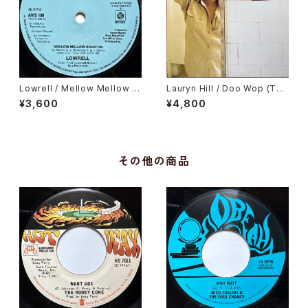
Lowrell / Mellow Mellow Ri
Lauryn Hill / Doo Wop (Tha
ght On
t Thing)
¥3,600
¥4,800
その他の商品