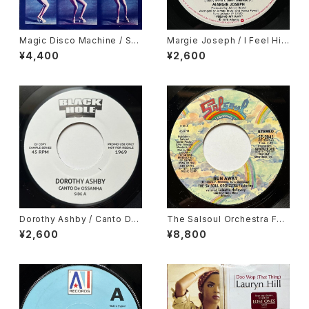
Magic Disco Machine / Scr
Margie Joseph / I Feel His
atchin'
Love Getting Stronger
¥4,400
¥2,600
Dorothy Ashby / Canto De
The Salsoul Orchestra Fea
Ossanha, Cause I Need It
turing Vocalist Loleatta Ho
¥2,600
¥8,800
lloway / Run Away