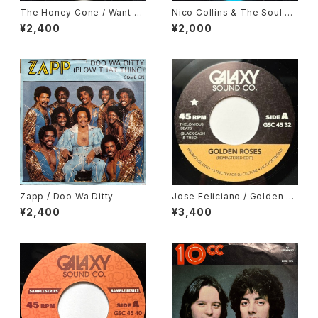
The Honey Cone / Want A
Nico Collins & The Soul Ch
ds
ance / Why Wait
¥2,400
¥2,000
Zapp / Doo Wa Ditty
Jose Feliciano / Golden La
dy, Gene Harris / Losalamit
¥2,400
¥3,400
oslatinfunklovesong