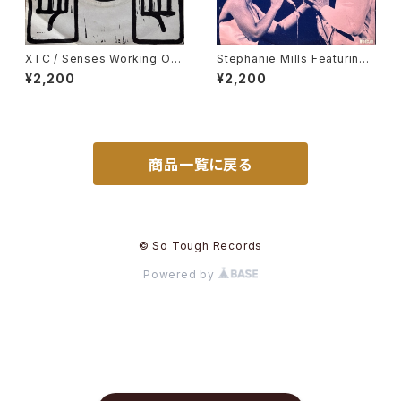
XTC / Senses Working Ov
Stephanie Mills Featuring
ertime
Teddy Pendergrass / Two
¥2,200
¥2,200
Hearts
商品一覧に戻る
© So Tough Records
Powered by