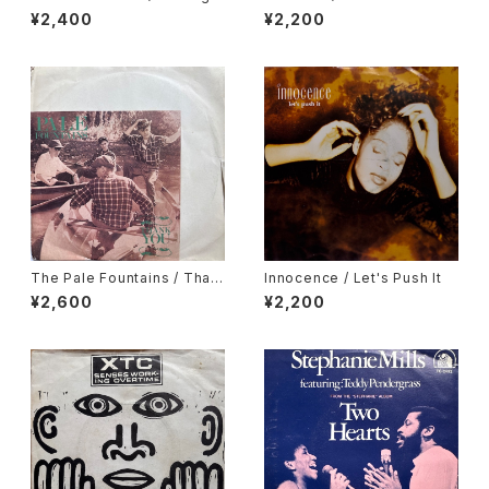
The Seeds Of Love
ow
¥2,400
¥2,200
The Pale Fountains / Than
Innocence / Let's Push It
k You
¥2,600
¥2,200