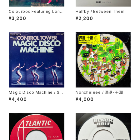
Colourbox Featuring Lorita
Halfby / Between Them
Grahame / Baby I Love You
¥3,200
¥2,200
So
Magic Disco Machine / Scr
Noncheleee / 満潮・干潮
atchin'
¥4,400
¥4,000