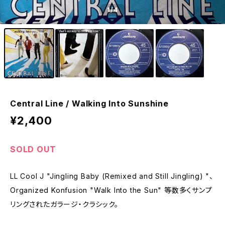
1
/4
Central Line / Walking Into Sunshine
¥2,400
SOLD OUT
LL Cool J "Jingling Baby (Remixed and Still Jingling) "、
Organized Konfusion "Walk Into the Sun" 等数多くサンプ
リングされたガラージ・クラシック。