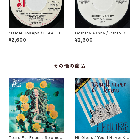
Margie Joseph / I Feel His
Dorothy Ashby / Canto De
Love Getting Stronger
Ossanha, Cause I Need It
¥2,600
¥2,600
その他の商品
Tears For Fears / Sowing
Hi-Gloss / You'll Never Kn