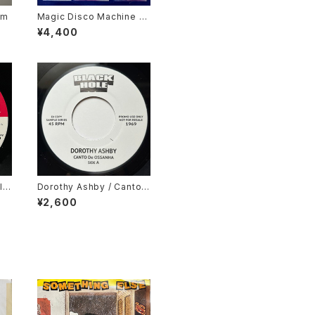
em
Magic Disco Machine /
Scratchin'
¥4,400
l
Dorothy Ashby / Canto
ong
De Ossanha, Cause I Ne
¥2,600
ed It