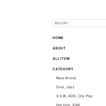
HOME
ABOUT
ALL ITEM
CATEGORY
New Arrival
Soul, Jazz
S.S.W, AOR, City Pop
Hip Hop, R＆B