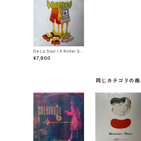
De La Soul / A Roller Sk
ating Jam Named "Satur
¥7,800
days"
同じカテゴリの商