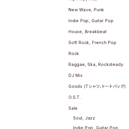
New Wave, Punk
Indie Pop, Guitar Pop
House, Breakbeat
Soft Rock, French Pop
Rock
Raggae, Ska, Rocksteady
DJ Mix
Goods (Tシャツ、トートバッグ)
O.S.T.
Sale
Soul, Jazz
Indie Pop, Guitar Pop