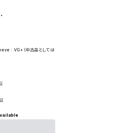
s"
eeve : VG+（中古品としては
l/
U/
vailable