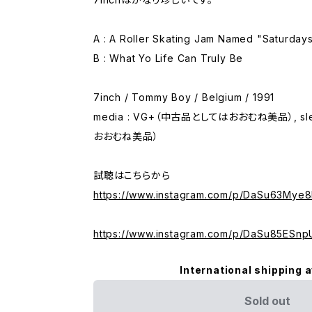
A : A Roller Skating Jam Named "Saturday
B : What Yo Life Can Truly Be
7inch / Tommy Boy / Belgium / 1991
media : VG+（中古品としてはおおむね美品）, sl
おおむね美品）
試聴はこちらから
https://www.instagram.com/p/DaSu63Mye8
https://www.instagram.com/p/DaSu85ESnp
International shipping a
Sold out