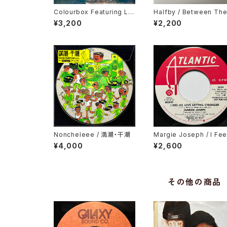
Colourbox Featuring Lor
Halfby / Between Th
ita Grahame / Baby I Lov
¥3,200
¥2,200
e You So
Noncheleee / 満潮・干潮
Margie Joseph / I Fee
His Love Getting Str
¥4,000
¥2,600
er
その他の商品