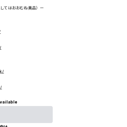
中古品としてはおおむね美品） ー
/
/
k/
/
vailable
向け