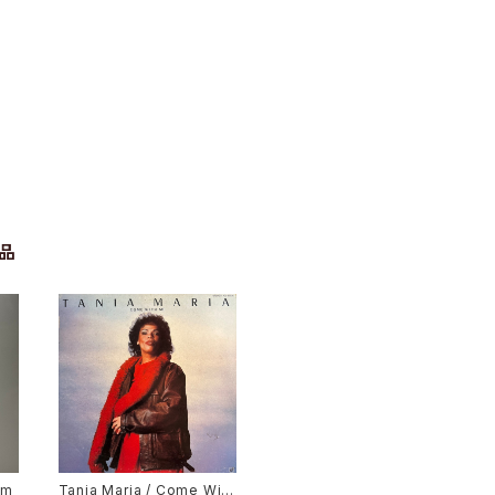
品
em
Tania Maria / Come With