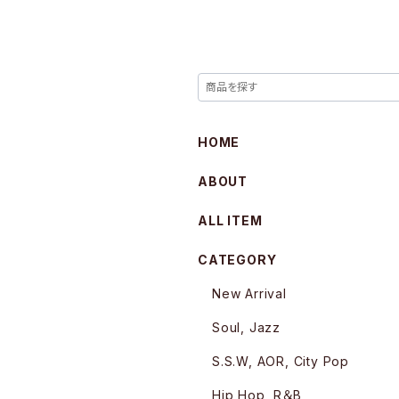
HOME
ABOUT
ALL ITEM
CATEGORY
New Arrival
Soul, Jazz
S.S.W, AOR, City Pop
Hip Hop, R＆B