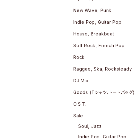
New Wave, Punk
Indie Pop, Guitar Pop
House, Breakbeat
Soft Rock, French Pop
Rock
Raggae, Ska, Rocksteady
DJ Mix
Goods (Tシャツ、トートバッグ)
O.S.T.
Sale
Soul, Jazz
Indie Pop, Guitar Pop