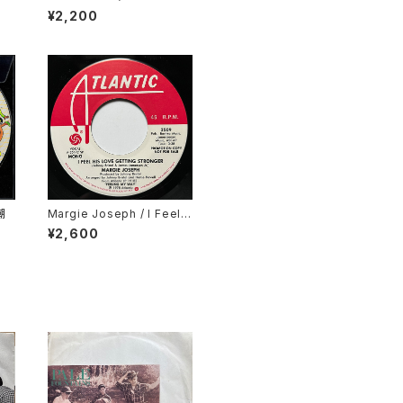
Me
¥2,200
潮
Margie Joseph / I Feel
His Love Getting Strong
¥2,600
er