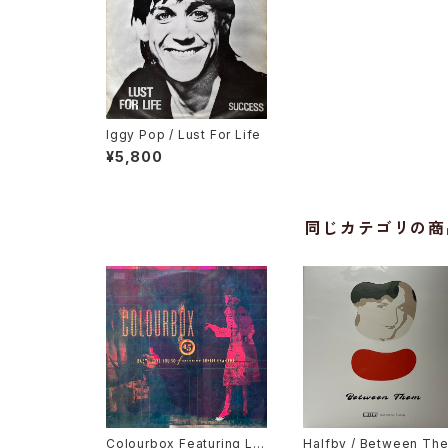
Iggy Pop / Lust For Life
¥5,800
同じカテゴリの商
Colourbox Featuring Lor
Halfby / Between Th