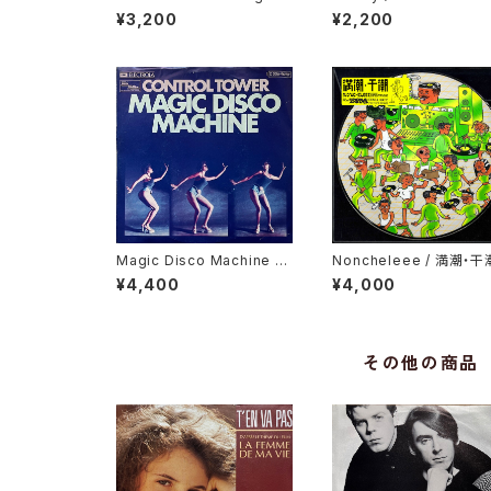
ita Grahame / Baby I Lov
¥3,200
¥2,200
e You So
Magic Disco Machine /
Noncheleee / 満潮・干
Scratchin'
¥4,400
¥4,000
その他の商品