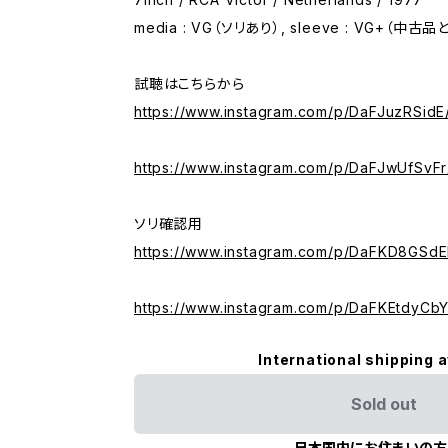
media : VG（ソリあり）, sleeve : VG+（
試聴はこちらから
https://www.instagram.com/p/DaFJuzRSidE
https://www.instagram.com/p/DaFJwUfSvFr
ソリ確認用
https://www.instagram.com/p/DaFKD8GSdE
https://www.instagram.com/p/DaFKEtdyCbY
International shipping a
Sold out
日本国内にお住まいの方