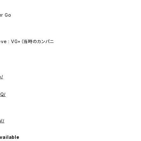
er Go
eve : VG+（当時のカンパニ
p/
mQ/
V/
vailable