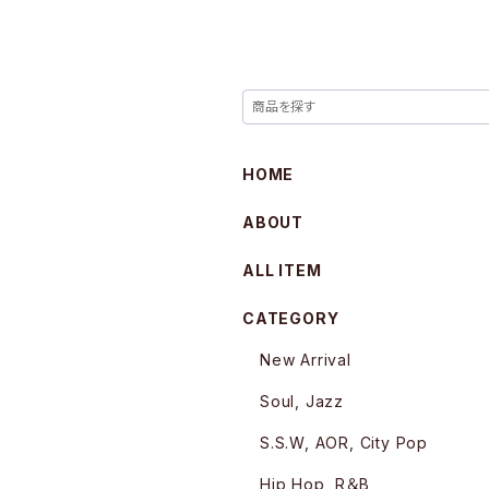
HOME
ABOUT
ALL ITEM
CATEGORY
New Arrival
Soul, Jazz
S.S.W, AOR, City Pop
Hip Hop, R＆B