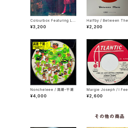
Colourbox Featuring Lor
Halfby / Between Th
ita Grahame / Baby I Lov
¥3,200
¥2,200
e You So
Noncheleee / 満潮・干潮
Margie Joseph / I Fee
His Love Getting Str
¥4,000
¥2,600
er
その他の商品