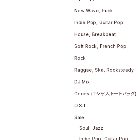
New Wave, Punk
Indie Pop, Guitar Pop
House, Breakbeat
Soft Rock, French Pop
Rock
Raggae, Ska, Rocksteady
DJ Mix
Goods (Tシャツ、トートバッグ)
O.S.T.
Sale
Soul, Jazz
Indie Pop, Guitar Pop