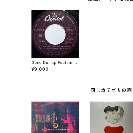
Gene Dunlap Featuring
The Ridgeways / Befor
¥9,800
e You Break My Heart
同じカテゴリの商