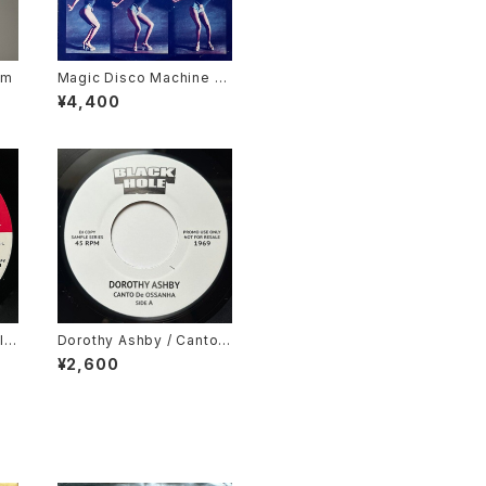
em
Magic Disco Machine /
Scratchin'
¥4,400
l
Dorothy Ashby / Canto
ong
De Ossanha, Cause I Ne
¥2,600
ed It