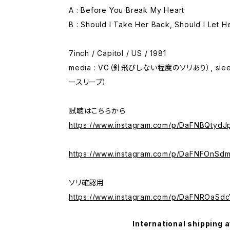
A : Before You Break My Heart
B : Should I Take Her Back, Should I Let H
7inch / Capitol / US / 1981
media : VG（針飛びしない程度のソリあり）, sle
ースリーブ）
試聴はこちらから
https://www.instagram.com/p/DaFNBQtydJ
https://www.instagram.com/p/DaFNFOnSd
ソリ確認用
https://www.instagram.com/p/DaFNROaSdc
International shipping a