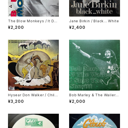
The Blow Monkeys / It Do
Jane Birkin / Black... White
esn't Have To Be This Way
¥2,200
¥2,400
Hysear Don Walker / Childr
Bob Marley & The Wailers
en of The Night
/ I Shot The Sheriff
¥3,200
¥2,000