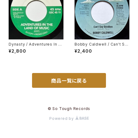
Dynasty / Adventures In T
Bobby Caldwell / Can't Sa
he Land Of Music, Cesar M
y Goodbye
¥2,800
¥2,400
ariano & Cia / Metropole
商品一覧に戻る
© So Tough Records
Powered by