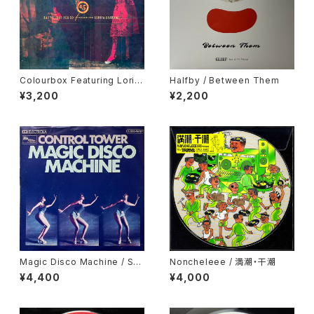
Colourbox Featuring Lorita
Halfby / Between Them
Grahame / Baby I Love You
¥3,200
¥2,200
So
Magic Disco Machine / Scr
Noncheleee / 満潮・干潮
atchin'
¥4,400
¥4,000