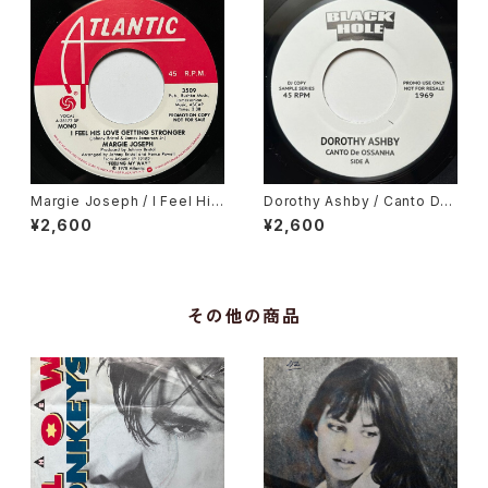
Margie Joseph / I Feel His
Dorothy Ashby / Canto De
Love Getting Stronger
Ossanha, Cause I Need It
¥2,600
¥2,600
その他の商品