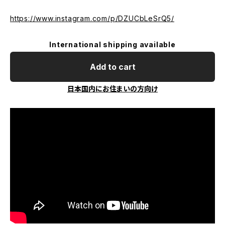
https://www.instagram.com/p/DZUCbLeSrQ5/
International shipping available
Add to cart
日本国内にお住まいの方向け