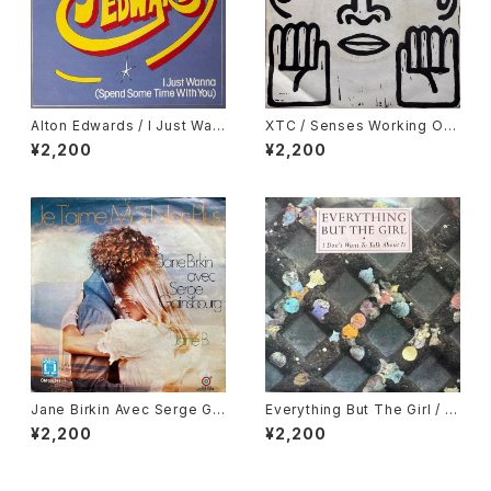
Alton Edwards / I Just Wan
XTC / Senses Working Ov
na (Spend Some Time Wit
ertime
¥2,200
¥2,200
h You)
Jane Birkin Avec Serge Gai
Everything But The Girl / I
nsbourg / Je T'aime Moi N
Don't Want To Talk About I
¥2,200
¥2,200
on Plus, Jane B.
t