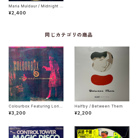
Maria Muldaur / Midnight A
t The Oasis
¥2,400
同じカテゴリの商品
Colourbox Featuring Lorita
Halfby / Between Them
Grahame / Baby I Love You
¥3,200
¥2,200
So