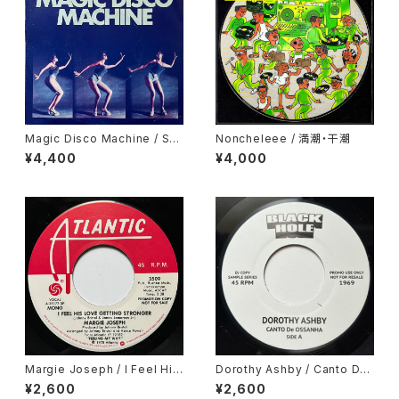
Magic Disco Machine / Scr
Noncheleee / 満潮・干潮
atchin'
¥4,400
¥4,000
Margie Joseph / I Feel His
Dorothy Ashby / Canto De
Love Getting Stronger
Ossanha, Cause I Need It
¥2,600
¥2,600