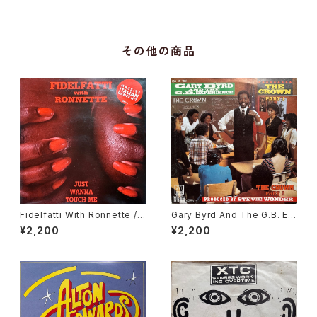
その他の商品
Fidelfatti With Ronnette / J
Gary Byrd And The G.B. Ex
ust Wanna Touch Me
perience / The Crown
¥2,200
¥2,200