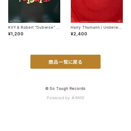
KVY & Robert “Dubwise” Br
Harry Thumann / Underwat
owne / Paradise / Dub Par
er
¥1,200
¥2,400
adise
商品一覧に戻る
© So Tough Records
Powered by