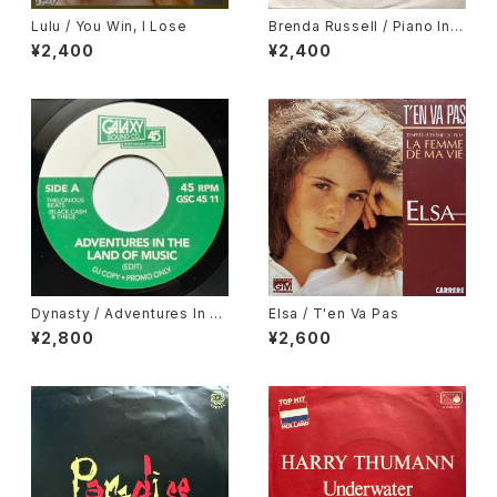
Lulu / You Win, I Lose
Brenda Russell / Piano In T
he Dark
¥2,400
¥2,400
Dynasty / Adventures In T
Elsa / T'en Va Pas
he Land Of Music, Cesar M
¥2,800
¥2,600
ariano & Cia / Metropole