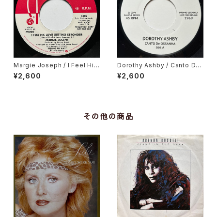
Margie Joseph / I Feel His
Dorothy Ashby / Canto De
Love Getting Stronger
Ossanha, Cause I Need It
¥2,600
¥2,600
その他の商品