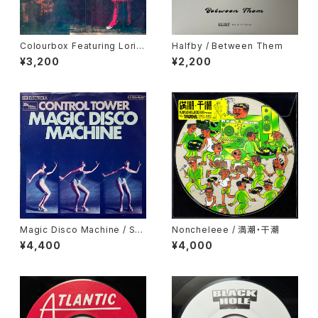
Colourbox Featuring Lorita
Halfby / Between Them
Grahame / Baby I Love You
¥3,200
¥2,200
So
Magic Disco Machine / Scr
Noncheleee / 満潮・干潮
atchin'
¥4,400
¥4,000