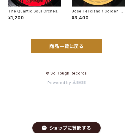
The Quantic Soul Orchestr
Jose Feliciano / Golden La
a / Something That's Real
dy, Gene Harris / Losalamit
¥1,200
¥3,400
oslatinfunklovesong
商品一覧に戻る
© So Tough Records
Powered by
ショップに質問する