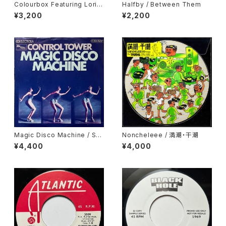
Colourbox Featuring Lorita
Halfby / Between Them
Grahame / Baby I Love You
¥3,200
¥2,200
So
Magic Disco Machine / Scr
Noncheleee / 満潮・干潮
atchin'
¥4,400
¥4,000