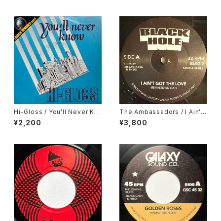
Hi-Gloss / You'll Never Kn
The Ambassadors / I Ain't
ow
Got The Love, Nancy Hollo
¥2,200
¥3,800
way / Hurts So Bad