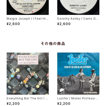
Margie Joseph / I Feel His
Dorothy Ashby / Canto De
Love Getting Stronger
Ossanha, Cause I Need It
¥2,600
¥2,600
その他の商品
Everything But The Girl / I
Lucifer / Mister Profession
Don't Want To Talk About I
al, I Can See The Sun In La
¥2,200
¥2,200
t
te December