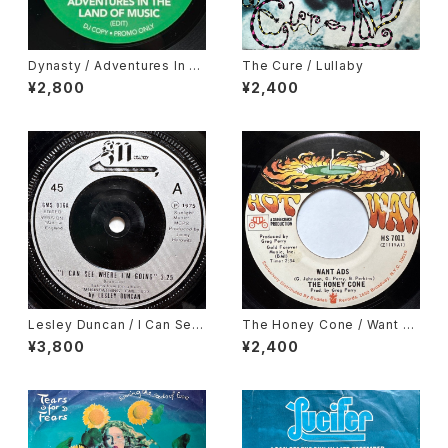
Dynasty / Adventures In T
The Cure / Lullaby
he Land Of Music, Cesar M
¥2,800
¥2,400
ariano & Cia / Metropole
Lesley Duncan / I Can See
The Honey Cone / Want A
Where I'm Going
ds
¥3,800
¥2,400