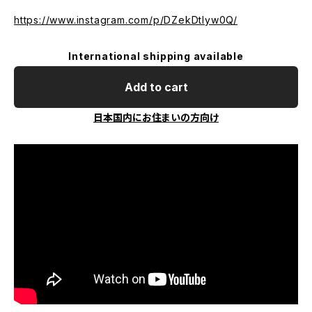
https://www.instagram.com/p/DZekDtIyw0Q/
International shipping available
Add to cart
日本国内にお住まいの方向け