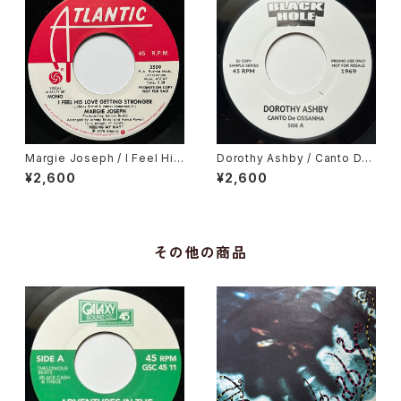
Margie Joseph / I Feel His
Dorothy Ashby / Canto De
Love Getting Stronger
Ossanha, Cause I Need It
¥2,600
¥2,600
その他の商品