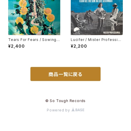
Tears For Fears / Sowing
Lucifer / Mister Profession
The Seeds Of Love
al, I Can See The Sun In La
¥2,400
¥2,200
te December
商品一覧に戻る
© So Tough Records
Powered by