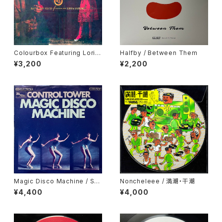
Colourbox Featuring Lorita
Halfby / Between Them
Grahame / Baby I Love You
¥3,200
¥2,200
So
Magic Disco Machine / Scr
Noncheleee / 満潮・干潮
atchin'
¥4,400
¥4,000