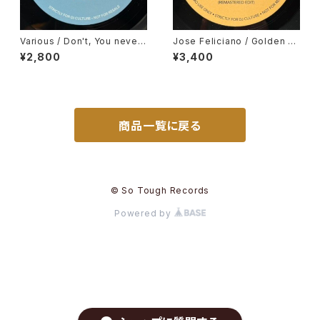
Various / Don't, You never
Jose Feliciano / Golden La
Come Closer
dy, Gene Harris / Losalamit
¥2,800
¥3,400
oslatinfunklovesong
商品一覧に戻る
© So Tough Records
Powered by