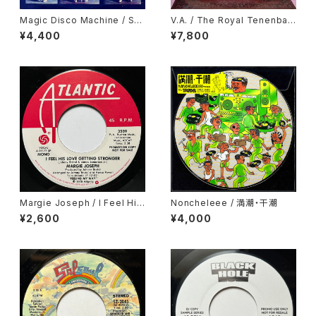
Magic Disco Machine / Scr
V.A. / The Royal Tenenbau
atchin'
ms (Original Soundtrack)
¥4,400
¥7,800
Margie Joseph / I Feel His
Noncheleee / 満潮・干潮
Love Getting Stronger
¥2,600
¥4,000