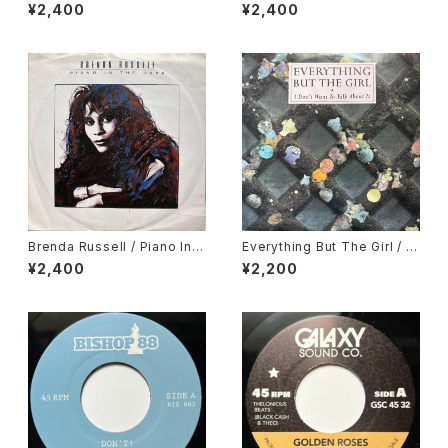
ance - Electric Boogie
Preview
¥2,400
¥2,400
Brenda Russell / Piano In T
Everything But The Girl / I
he Dark
Don't Want To Talk About I
¥2,400
¥2,200
t