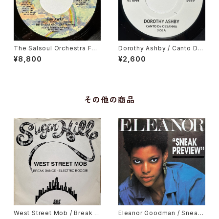
The Salsoul Orchestra Fea
Dorothy Ashby / Canto De
turing Vocalist Loleatta Ho
Ossanha, Cause I Need It
¥8,800
¥2,600
lloway / Run Away
その他の商品
West Street Mob / Break D
Eleanor Goodman / Sneak