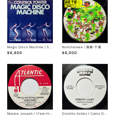
Magic Disco Machine / Scr
Noncheleee / 満潮・干潮
atchin'
¥4,400
¥4,000
Margie Joseph / I Feel His
Dorothy Ashby / Canto De