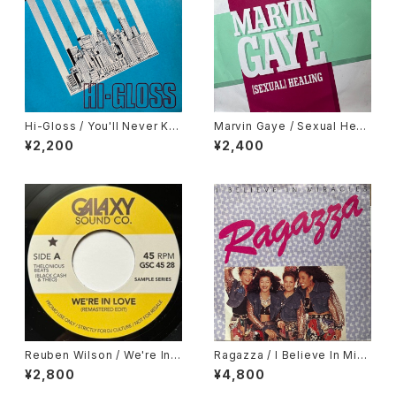
Hi-Gloss / You'll Never Kn
Marvin Gaye / Sexual Heali
ow
ng
¥2,200
¥2,400
Reuben Wilson / We're In L
Ragazza / I Believe In Mira
ove, Donny Hathaway / Val
cles
¥2,800
¥4,800
dez In The Country