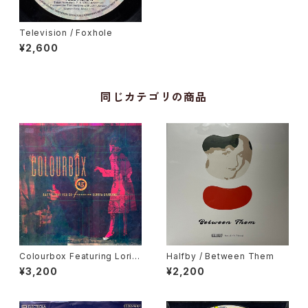
Television / Foxhole
¥2,600
同じカテゴリの商品
Colourbox Featuring Lorita
Halfby / Between Them
Grahame / Baby I Love You
¥3,200
¥2,200
So