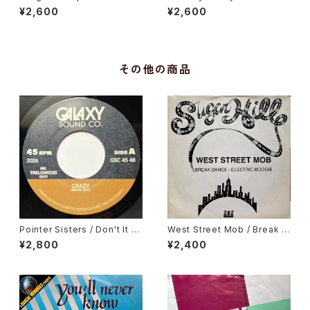
Love Getting Stronger
Ossanha, Cause I Need It
¥2,600
¥2,600
その他の商品
Pointer Sisters / Don't It Dr
West Street Mob / Break D
ive You Crazy, Gene Chand
ance - Electric Boogie
¥2,800
¥2,400
ler / In My Body's House