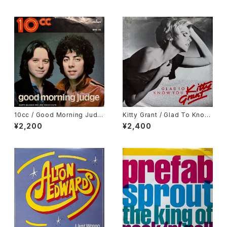
10cc / Good Morning Judg
Kitty Grant / Glad To Know
e
You
¥2,200
¥2,400