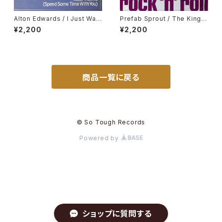
Alton Edwards / I Just Wan
Prefab Sprout / The King
na (Spend Some Time Wit
Of Rock 'N' Roll
¥2,200
¥2,200
h You)
商品一覧に戻る
© So Tough Records
Powered by
ショップに質問する