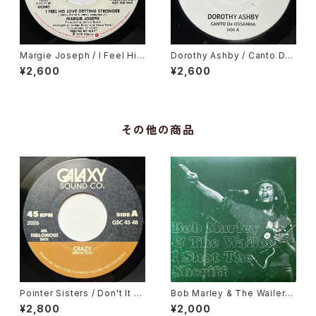
Margie Joseph / I Feel His
Dorothy Ashby / Canto De
Love Getting Stronger
Ossanha, Cause I Need It
¥2,600
¥2,600
その他の商品
Pointer Sisters / Don't It Dr
Bob Marley & The Wailers
ive You Crazy, Gene Chand
/ I Shot The Sheriff
¥2,800
¥2,000
ler / In My Body's House