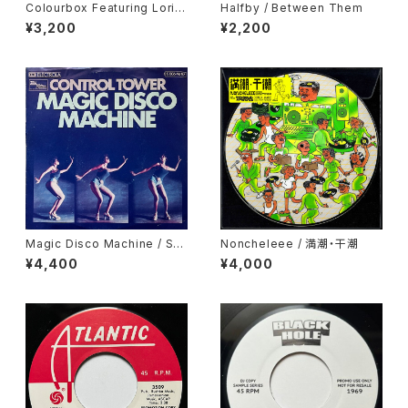
Colourbox Featuring Lorita
Halfby / Between Them
Grahame / Baby I Love You
¥3,200
¥2,200
So
Magic Disco Machine / Scr
Noncheleee / 満潮・干潮
atchin'
¥4,400
¥4,000