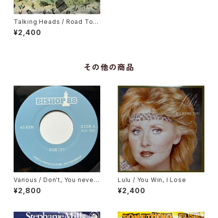
Talking Heads / Road To N
owhere
¥2,400
その他の商品
Various / Don't, You never
Lulu / You Win, I Lose
Come Closer
¥2,800
¥2,400