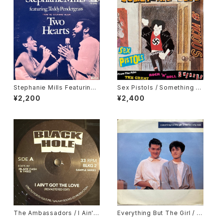
Stephanie Mills Featuring
Sex Pistols / Something El
Teddy Pendergrass / Two
se
¥2,200
¥2,400
Hearts
The Ambassadors / I Ain't
Everything But The Girl / T