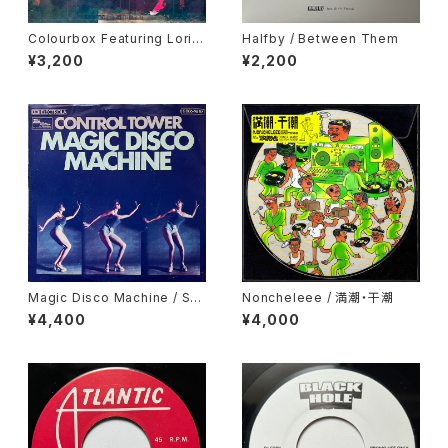
Colourbox Featuring Lorita
Halfby / Between Them
Grahame / Baby I Love You
¥3,200
¥2,200
So
Magic Disco Machine / Scr
Noncheleee / 満潮・干潮
atchin'
¥4,400
¥4,000