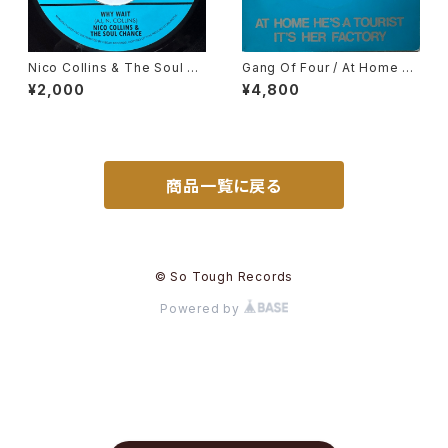
Nico Collins & The Soul Ch
Gang Of Four / At Home H
ance / Why Wait
e's A Tourist / It's Her Fact
¥2,000
¥4,800
ory
商品一覧に戻る
© So Tough Records
Powered by