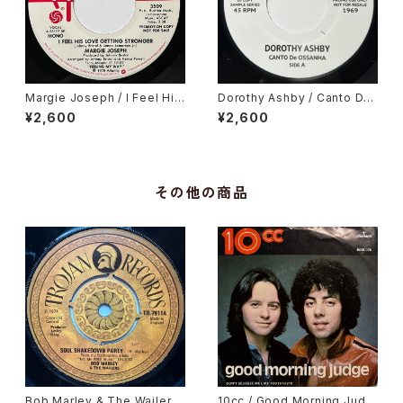
Margie Joseph / I Feel His
Dorothy Ashby / Canto De
Love Getting Stronger
Ossanha, Cause I Need It
¥2,600
¥2,600
その他の商品
Bob Marley & The Wailers
10cc / Good Morning Judg