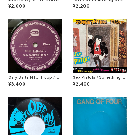
/ Soul Shakedown Party
e
¥2,000
¥2,200
Gary Bartz NTU Troop / Ce
Sex Pistols / Something El
lestial Blues, Gary Bartz /
se
¥3,400
¥2,400
Gentle Smiles