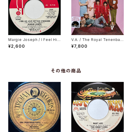
Margie Joseph / I Feel His
V.A. / The Royal Tenenbau
Love Getting Stronger
ms (Original Soundtrack)
¥2,600
¥7,800
その他の商品