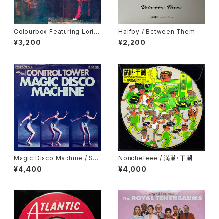
Colourbox Featuring Lorita
Halfby / Between Them
Grahame / Baby I Love You
¥3,200
¥2,200
So
Magic Disco Machine / Scr
Noncheleee / 満潮・干潮
atchin'
¥4,400
¥4,000