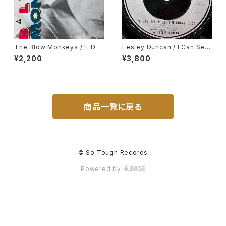
The Blow Monkeys / It Do
Lesley Duncan / I Can See
esn't Have To Be This Way
Where I'm Going
¥2,200
¥3,800
商品一覧に戻る
© So Tough Records
Powered by