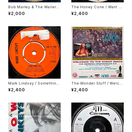
Bob Marley & The Wailers
The Honey Cone / Want A
/ Soul Shakedown Party
ds
¥2,000
¥2,400
Mark Lindsay / Something
The Wonder Stuff / Welco
Big
me To The Cheap Seats
¥2,400
¥2,400