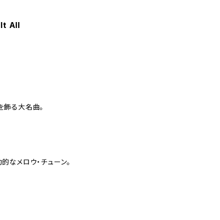
t All
ストを飾る大名曲。
的なメロウ・チューン。