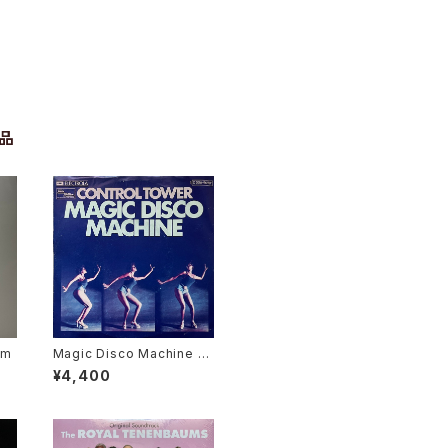
品
em
Magic Disco Machine /
Scratchin'
¥4,400