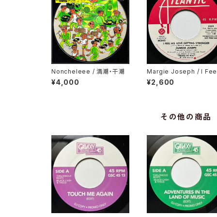
Noncheleee / 満潮・干潮
Margie Joseph / I Fee
His Love Getting Str
¥4,000
¥2,600
er
その他の商品