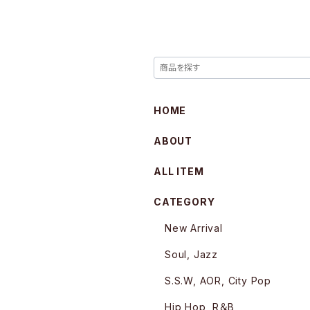
HOME
ABOUT
ALL ITEM
CATEGORY
New Arrival
Soul, Jazz
S.S.W, AOR, City Pop
Hip Hop, R＆B