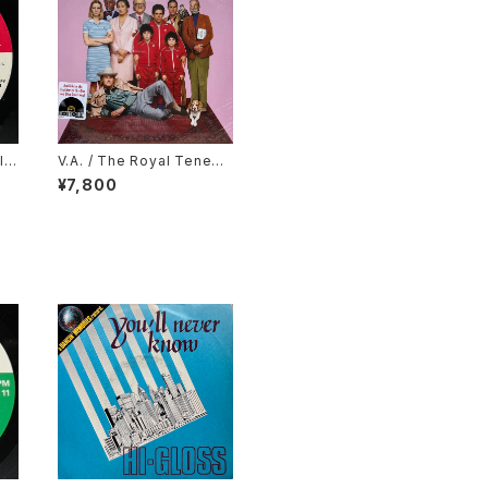
l
V.A. / The Royal Tenenb
ong
aums (Original Soundtra
¥7,800
ck)