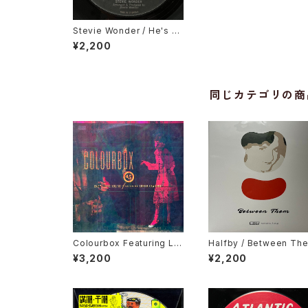
Stevie Wonder / He's Mi
sstra Know It All
¥2,200
同じカテゴリの商
Colourbox Featuring Lor
Halfby / Between Th
ita Grahame / Baby I Lov
¥3,200
¥2,200
e You So