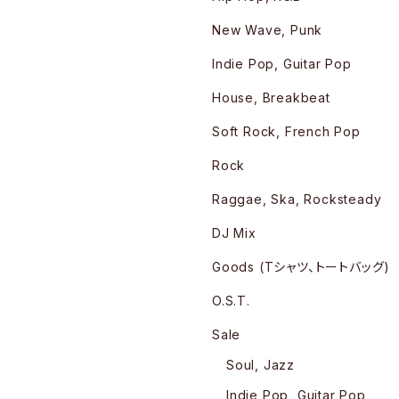
New Wave, Punk
Indie Pop, Guitar Pop
House, Breakbeat
Soft Rock, French Pop
Rock
Raggae, Ska, Rocksteady
DJ Mix
Goods (Tシャツ、トートバッグ)
O.S.T.
Sale
Soul, Jazz
Indie Pop, Guitar Pop