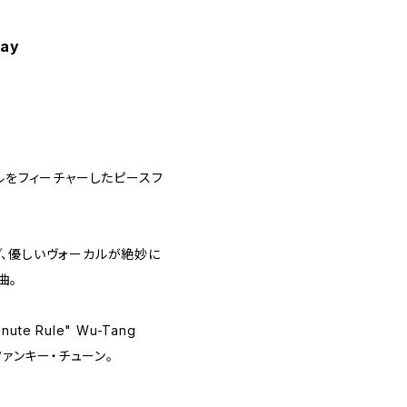
way
ルをフィーチャーしたピースフ
、優しいヴォーカルが絶妙に
曲。
inute Rule" Wu-Tang
るファンキー・チューン。