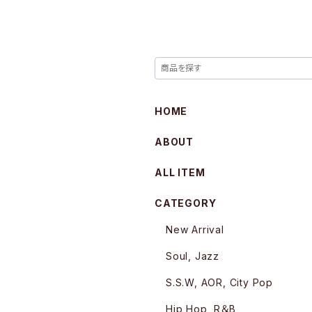
HOME
ABOUT
ALL ITEM
CATEGORY
New Arrival
Soul, Jazz
S.S.W, AOR, City Pop
Hip Hop, R＆B