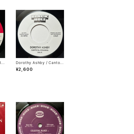
l
Dorothy Ashby / Canto
ong
De Ossanha, Cause I Ne
¥2,600
ed It