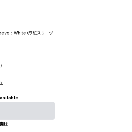
eve : White（厚紙スリーヴ
/
N/
vailable
向け