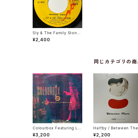
Sly & The Family Stone /
Runnin' Away
¥2,400
同じカテゴリの商
Colourbox Featuring Lor
Halfby / Between Th
ita Grahame / Baby I Lov
¥3,200
¥2,200
e You So