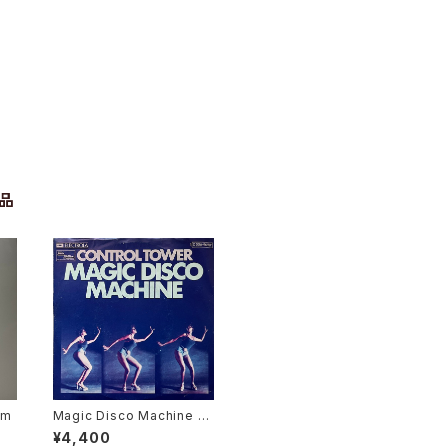
品
em
Magic Disco Machine /
Scratchin'
¥4,400