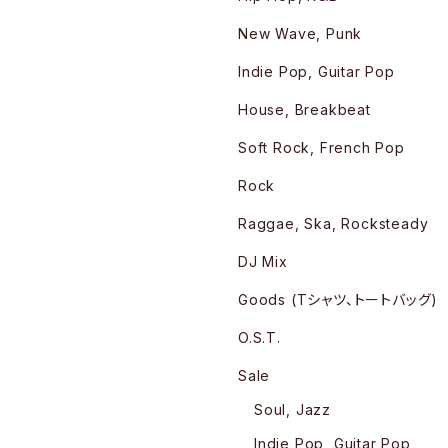
New Wave, Punk
Indie Pop, Guitar Pop
House, Breakbeat
Soft Rock, French Pop
Rock
Raggae, Ska, Rocksteady
DJ Mix
Goods (Tシャツ、トートバッグ)
O.S.T.
Sale
Soul, Jazz
Indie Pop, Guitar Pop