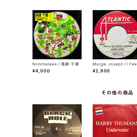
Noncheleee / 満潮・干潮
Margie Joseph / I Fee
His Love Getting Str
¥4,000
¥2,600
er
その他の商品