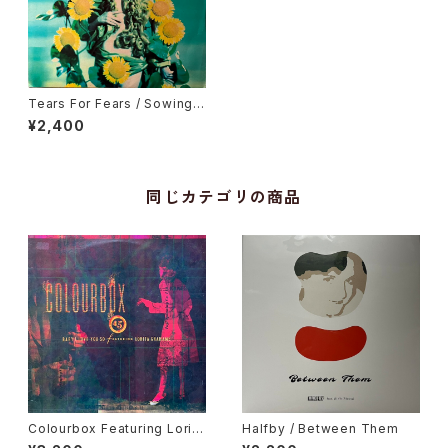
Tears For Fears / Sowing
The Seeds Of Love
¥2,400
同じカテゴリの商品
Colourbox Featuring Lorita
Halfby / Between Them
Grahame / Baby I Love You