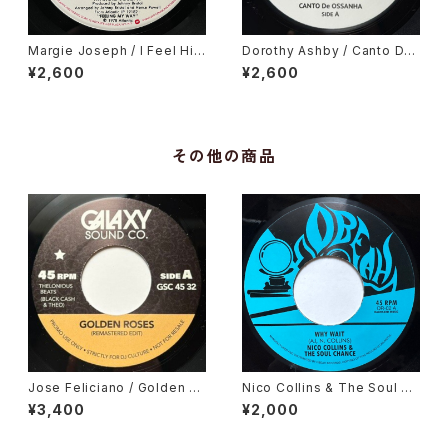
Margie Joseph / I Feel His
Dorothy Ashby / Canto De
Love Getting Stronger
Ossanha, Cause I Need It
¥2,600
¥2,600
その他の商品
Jose Feliciano / Golden La
Nico Collins & The Soul Ch
dy, Gene Harris / Losalamit
ance / Why Wait
¥3,400
¥2,000
oslatinfunklovesong