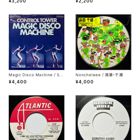
¥3,200
¥2,200
So
Magic Disco Machine / Scr
Noncheleee / 満潮・干潮
atchin'
¥4,400
¥4,000