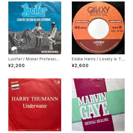
Lucifer / Mister Profession
Eddie Harris / Lovely Is To
al, I Can See The Sun In La
day, Deodato / September
¥2,200
¥2,600
te December
13