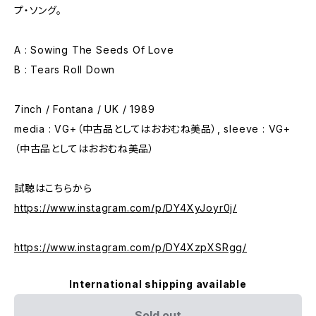
プ・ソング。
A : Sowing The Seeds Of Love
B : Tears Roll Down
7inch / Fontana / UK / 1989
media : VG+（中古品としてはおおむね美品）, sleeve : VG+
（中古品としてはおおむね美品）
試聴はこちらから
https://www.instagram.com/p/DY4XyJoyr0j/
https://www.instagram.com/p/DY4XzpXSRgg/
International shipping available
Sold out