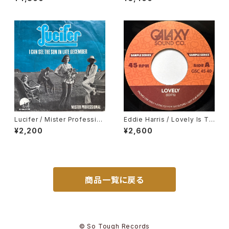
ory
Lucifer / Mister Profession
Eddie Harris / Lovely Is To
al, I Can See The Sun In La
day, Deodato / September
¥2,200
¥2,600
te December
13
商品一覧に戻る
© So Tough Records