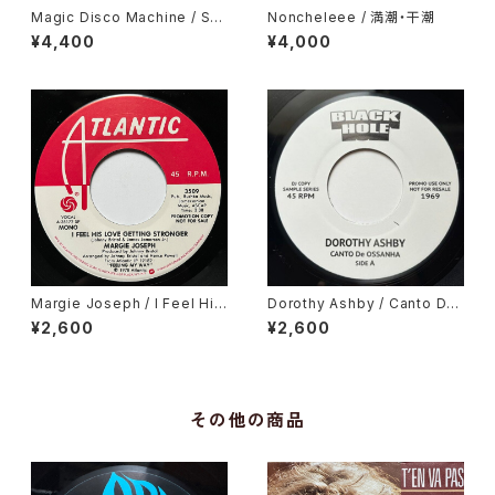
Magic Disco Machine / Scr
Noncheleee / 満潮・干潮
atchin'
¥4,400
¥4,000
Margie Joseph / I Feel His
Dorothy Ashby / Canto De
Love Getting Stronger
Ossanha, Cause I Need It
¥2,600
¥2,600
その他の商品