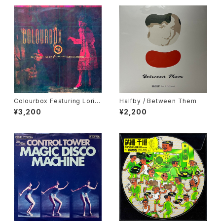
Colourbox Featuring Lorita
Halfby / Between Them
Grahame / Baby I Love You
¥3,200
¥2,200
So