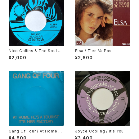
Nico Collins & The Soul Ch
Elsa / T'en Va Pas
ance / Why Wait
¥2,000
¥2,600
Gang Of Four / At Home H
Joyce Cooling / It's You
e's A Tourist / It's Her Fact
¥4,800
¥3,400