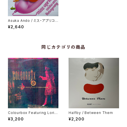
Asuka Ando / ミス・アプリコッ
ト
¥2,640
同じカテゴリの商品
Colourbox Featuring Lorita
Halfby / Between Them
Grahame / Baby I Love You
¥3,200
¥2,200
So