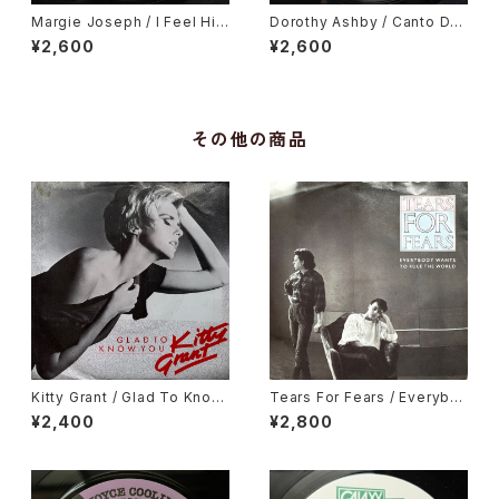
Margie Joseph / I Feel His
Dorothy Ashby / Canto De
Love Getting Stronger
Ossanha, Cause I Need It
¥2,600
¥2,600
その他の商品
Kitty Grant / Glad To Know
Tears For Fears / Everybo
You
dy Wants To Rule The Worl
¥2,400
¥2,800
d