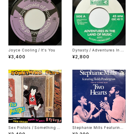
Joyce Cooling / It's You
Dynasty / Adventures In T
he Land Of Music, Cesar M
¥3,400
¥2,800
ariano & Cia / Metropole
Sex Pistols / Something El
Stephanie Mills Featuring
se
Teddy Pendergrass / Two