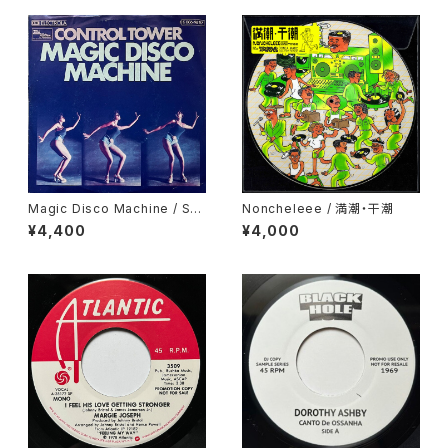
Magic Disco Machine / Scr
Noncheleee / 満潮・干潮
atchin'
¥4,400
¥4,000