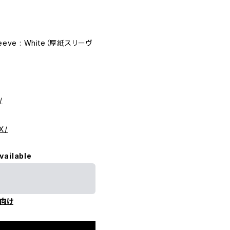
eve : White（厚紙スリーヴ
/
X/
vailable
向け