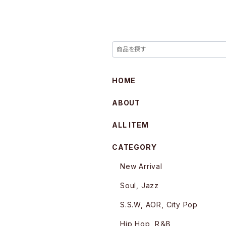
HOME
ABOUT
ALL ITEM
CATEGORY
New Arrival
Soul, Jazz
S.S.W, AOR, City Pop
Hip Hop, R＆B