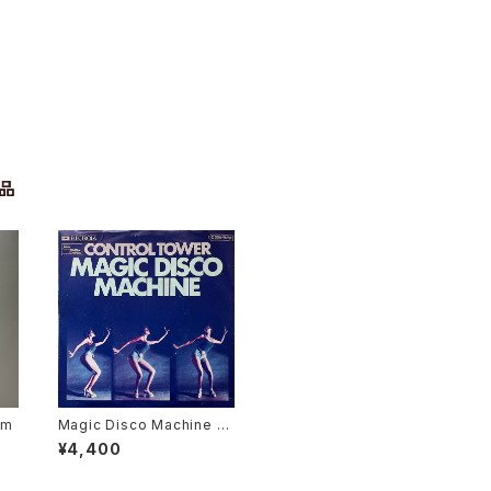
品
em
Magic Disco Machine /
Scratchin'
¥4,400