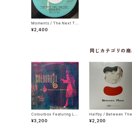
Moments / The Next Ti
me I See You
¥2,400
同じカテゴリの商
Colourbox Featuring Lor
Halfby / Between Th
ita Grahame / Baby I Lov
¥3,200
¥2,200
e You So