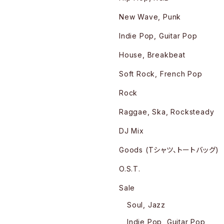
New Wave, Punk
Indie Pop, Guitar Pop
House, Breakbeat
Soft Rock, French Pop
Rock
Raggae, Ska, Rocksteady
DJ Mix
Goods (Tシャツ、トートバッグ)
O.S.T.
Sale
Soul, Jazz
Indie Pop, Guitar Pop