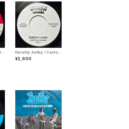
l
Dorothy Ashby / Canto
ong
De Ossanha, Cause I Ne
¥2,600
ed It