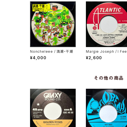
Noncheleee / 満潮・干潮
Margie Joseph / I Fee
His Love Getting Str
¥4,000
¥2,600
er
その他の商品