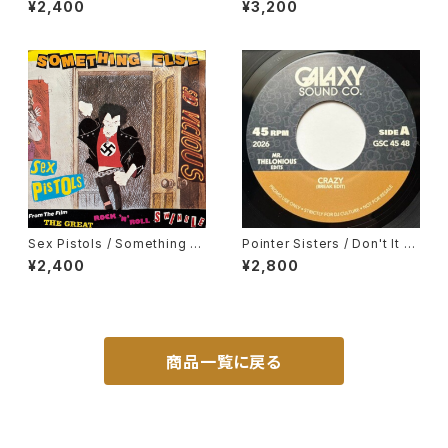
¥2,400
¥3,200
Sex Pistols / Something El
Pointer Sisters / Don't It Dr
se
ive You Crazy, Gene Chand
¥2,400
¥2,800
ler / In My Body's House
商品一覧に戻る