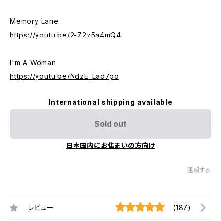
Memory Lane
https://youtu.be/2-Z2z5a4mQ4
I'm A Woman
https://youtu.be/NdzE_Lad7po
International shipping available
Sold out
日本国内にお住まいの方向け
通報する
レビュー
(187)