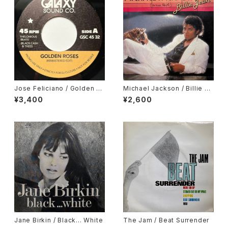
Jose Feliciano / Golden La
Michael Jackson / Billie Je
dy, Gene Harris / Losalamit
an, It's The Falling In Love
¥3,400
¥2,600
oslatinfunklovesong
Jane Birkin / Black... White
The Jam / Beat Surrender