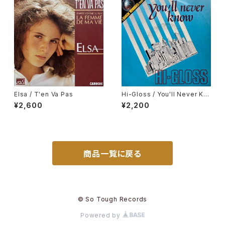
Elsa / T'en Va Pas
Hi-Gloss / You'll Never Kn
ow
¥2,600
¥2,200
商品一覧に戻る
© So Tough Records
Powered by