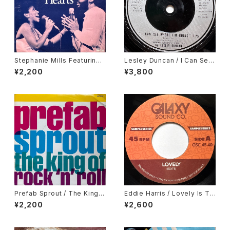
Stephanie Mills Featuring
Lesley Duncan / I Can See
Teddy Pendergrass / Two
Where I'm Going
¥2,200
¥3,800
Hearts
Prefab Sprout / The King
Eddie Harris / Lovely Is To
Of Rock 'N' Roll
day, Deodato / September
¥2,200
¥2,600
13