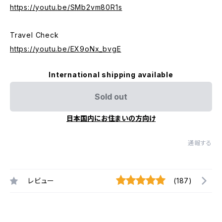
https://youtu.be/SMb2vm80R1s
Travel Check
https://youtu.be/EX9oNx_bvgE
International shipping available
Sold out
日本国内にお住まいの方向け
通報する
レビュー
(187)