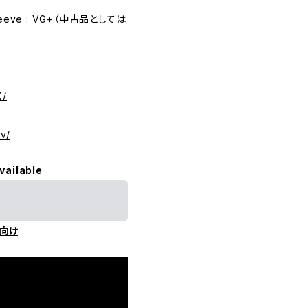
eeve : VG+（中古品としては
X/
v/
vailable
向け