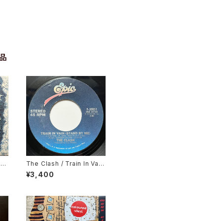
品
t
The Clash / Train In Vai
n, London Calling
¥3,400