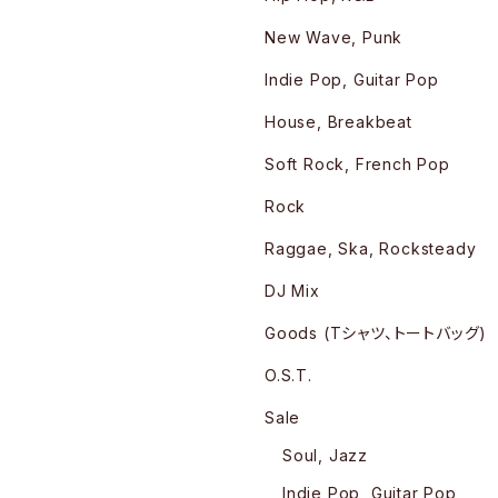
New Wave, Punk
Indie Pop, Guitar Pop
House, Breakbeat
Soft Rock, French Pop
Rock
Raggae, Ska, Rocksteady
DJ Mix
Goods (Tシャツ、トートバッグ)
O.S.T.
Sale
Soul, Jazz
Indie Pop, Guitar Pop