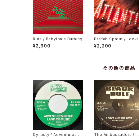
Ruts / Babylon's Burning
Prefab Sprout / Looki
For Atlantis
¥2,600
¥2,200
その他の商品
Dynasty / Adventures In
The Ambassadors / I 