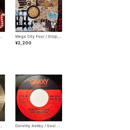
ng
Mega City Four / Stop, D
esert Song
¥2,200
Ai
Dorothy Ashby / Soul Vi