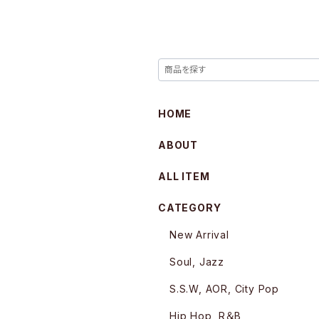
HOME
ABOUT
ALL ITEM
CATEGORY
New Arrival
Soul, Jazz
S.S.W, AOR, City Pop
Hip Hop, R＆B