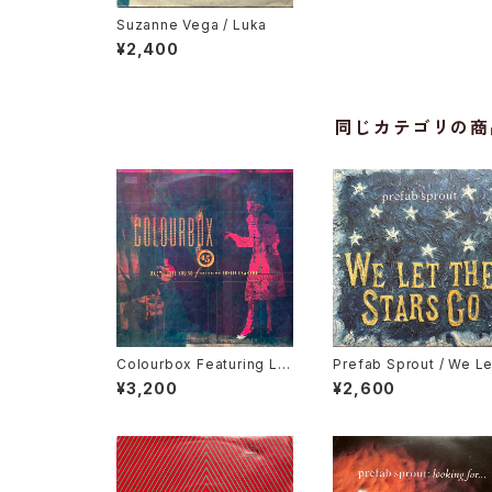
Suzanne Vega / Luka
¥2,400
同じカテゴリの商
Colourbox Featuring Lor
Prefab Sprout / We Le
ita Grahame / Baby I Lov
The Stars Go
¥3,200
¥2,600
e You So