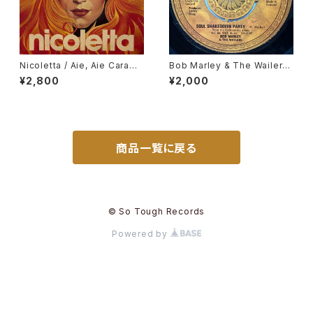
Nicoletta / Aie, Aie Caramb
Bob Marley & The Wailers
a
/ Soul Shakedown Party
¥2,800
¥2,000
商品一覧に戻る
© So Tough Records
Powered by