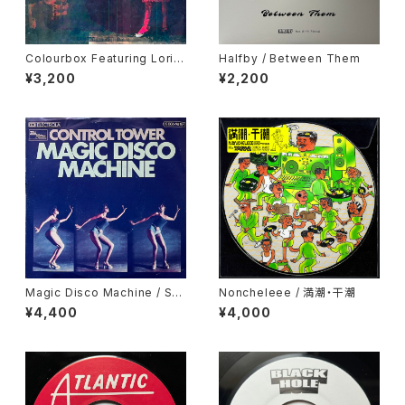
Colourbox Featuring Lorita
Halfby / Between Them
Grahame / Baby I Love You
¥3,200
¥2,200
So
Magic Disco Machine / Scr
Noncheleee / 満潮・干潮
atchin'
¥4,400
¥4,000