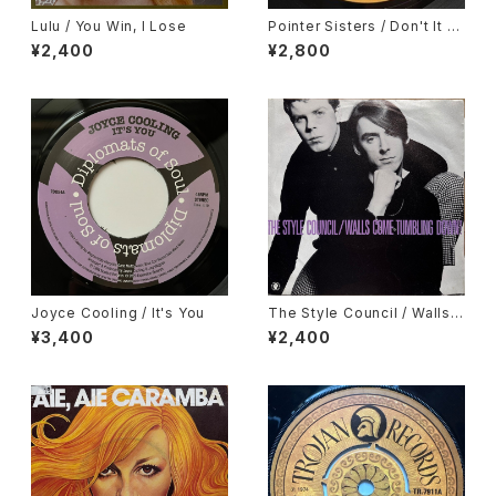
Lulu / You Win, I Lose
Pointer Sisters / Don't It Dr
ive You Crazy, Gene Chand
¥2,400
¥2,800
ler / In My Body's House
Joyce Cooling / It's You
The Style Council / Walls
Come Tumbling Down!
¥3,400
¥2,400