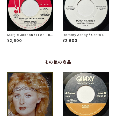
Margie Joseph / I Feel His
Dorothy Ashby / Canto De
Love Getting Stronger
Ossanha, Cause I Need It
¥2,600
¥2,600
その他の商品