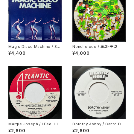
Magic Disco Machine / Scr
Noncheleee / 満潮・干潮
atchin'
¥4,400
¥4,000
Margie Joseph / I Feel His
Dorothy Ashby / Canto De
Love Getting Stronger
Ossanha, Cause I Need It
¥2,600
¥2,600