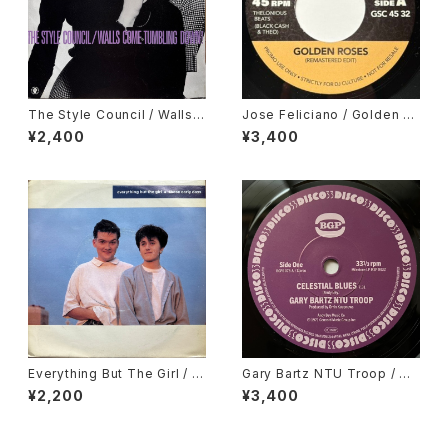
The Style Council / Walls
Jose Feliciano / Golden La
Come Tumbling Down!
dy, Gene Harris / Losalamit
¥2,400
¥3,400
oslatinfunklovesong
Everything But The Girl / T
Gary Bartz NTU Troop / Ce
hese Early Days
lestial Blues, Gary Bartz /
¥2,200
¥3,400
Gentle Smiles