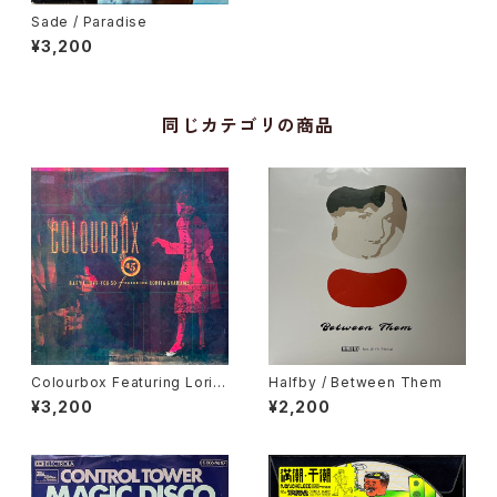
Sade / Paradise
¥3,200
同じカテゴリの商品
Colourbox Featuring Lorita
Halfby / Between Them
Grahame / Baby I Love You
¥3,200
¥2,200
So