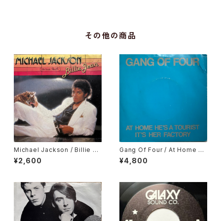
その他の商品
Michael Jackson / Billie Je
Gang Of Four / At Home H
an, It's The Falling In Love
e's A Tourist / It's Her Fact
¥2,600
¥4,800
ory