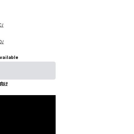
C/
0/
vailable
向け