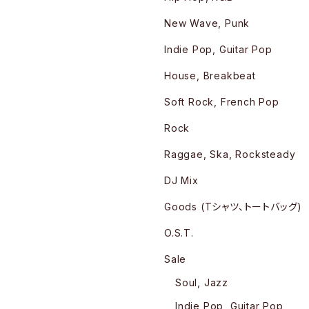
New Wave, Punk
Indie Pop, Guitar Pop
House, Breakbeat
Soft Rock, French Pop
Rock
Raggae, Ska, Rocksteady
DJ Mix
Goods (Tシャツ、トートバッグ)
O.S.T.
Sale
Soul, Jazz
Indie Pop, Guitar Pop