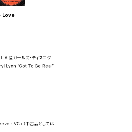
e Love
するL.A.産ガールズ・ディスコグ
l Lynn ”Got To Be Real”
eeve : VG+（中古品としては