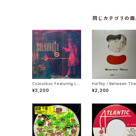
同じカテゴリの商
Colourbox Featuring Lor
Halfby / Between Th
ita Grahame / Baby I Lov
¥3,200
¥2,200
e You So