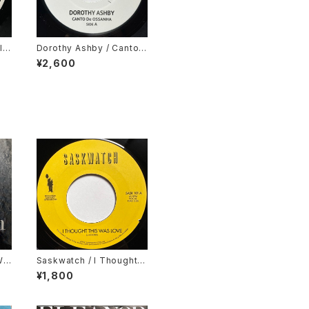
l
Dorothy Ashby / Canto
ong
De Ossanha, Cause I Ne
¥2,600
ed It
Whi
Saskwatch / I Thought T
his Was Love / Kids
¥1,800