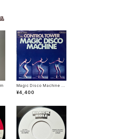
品
em
Magic Disco Machine /
Scratchin'
¥4,400