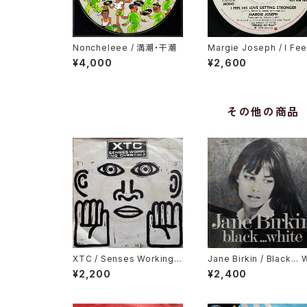
Noncheleee / 満潮・干潮
Margie Joseph / I Fee
His Love Getting Str
¥4,000
¥2,600
er
その他の商品
XTC / Senses Working
Jane Birkin / Black... 
Overtime
te
¥2,200
¥2,400