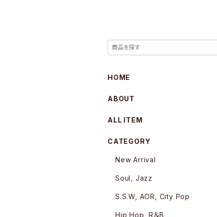
HOME
ABOUT
ALL ITEM
CATEGORY
New Arrival
Soul, Jazz
S.S.W, AOR, City Pop
Hip Hop, R＆B