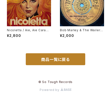
Nicoletta / Aie, Aie Caramb
Bob Marley & The Wailers
a
/ Soul Shakedown Party
¥2,800
¥2,000
商品一覧に戻る
© So Tough Records
Powered by