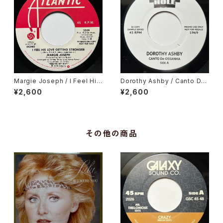
Margie Joseph / I Feel His
Dorothy Ashby / Canto De
Love Getting Stronger
Ossanha, Cause I Need It
¥2,600
¥2,600
その他の商品