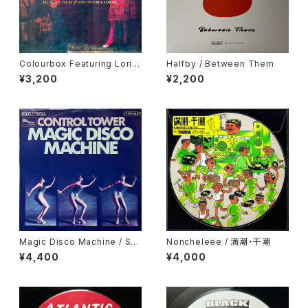
Colourbox Featuring Lorita
Halfby / Between Them
Grahame / Baby I Love You
¥3,200
¥2,200
So
Magic Disco Machine / Scr
Noncheleee / 満潮・干潮
atchin'
¥4,400
¥4,000