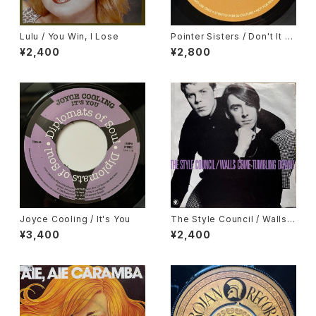
Lulu / You Win, I Lose
Pointer Sisters / Don't It Dr
ive You Crazy, Gene Chand
¥2,400
¥2,800
ler / In My Body's House
Joyce Cooling / It's You
The Style Council / Walls
Come Tumbling Down!
¥3,400
¥2,400