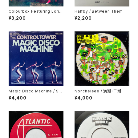
Colourbox Featuring Lorita
Halfby / Between Them
Grahame / Baby I Love You
¥3,200
¥2,200
So
Magic Disco Machine / Scr
Noncheleee / 満潮・干潮
atchin'
¥4,400
¥4,000