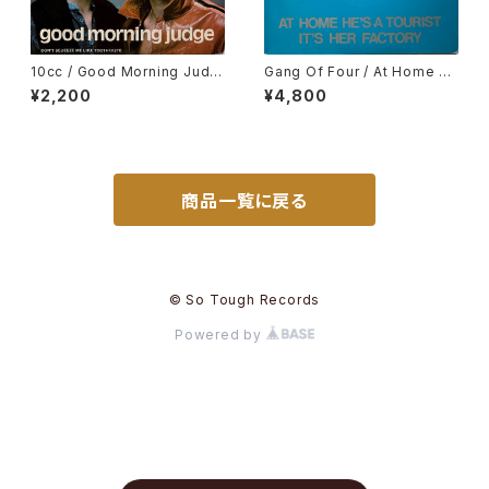
10cc / Good Morning Judg
Gang Of Four / At Home H
e
e's A Tourist / It's Her Fact
¥2,200
¥4,800
ory
商品一覧に戻る
© So Tough Records
Powered by