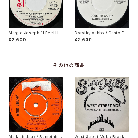
Margie Joseph / I Feel His
Dorothy Ashby / Canto De
Love Getting Stronger
Ossanha, Cause I Need It
¥2,600
¥2,600
その他の商品
Mark Lindsay / Something
West Street Mob / Break D