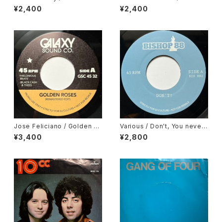
Big
ance - Electric Boogie
¥2,400
¥2,400
Jose Feliciano / Golden La
Various / Don't, You never
dy, Gene Harris / Losalamit
Come Closer
¥3,400
¥2,800
oslatinfunklovesong