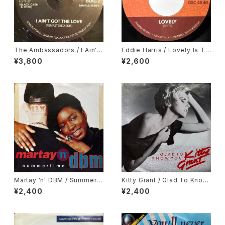
The Ambassadors / I Ain't
Eddie Harris / Lovely Is To
Got The Love, Nancy Hollo
day, Deodato / September
¥3,800
¥2,600
way / Hurts So Bad
13
Martay 'n' DBM / Summerti
Kitty Grant / Glad To Know
me
You
¥2,400
¥2,400