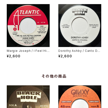
Margie Joseph / I Feel His
Dorothy Ashby / Canto De
Love Getting Stronger
Ossanha, Cause I Need It
¥2,600
¥2,600
その他の商品