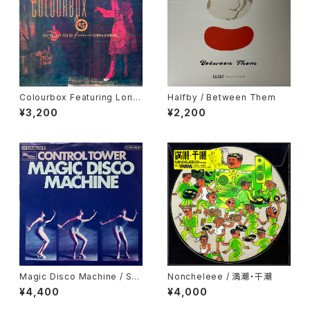
Colourbox Featuring Lorita
Halfby / Between Them
Grahame / Baby I Love You
¥3,200
¥2,200
So
Magic Disco Machine / Scr
Noncheleee / 満潮・干潮
atchin'
¥4,400
¥4,000