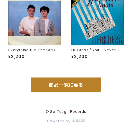
Everything But The Girl / T
Hi-Gloss / You'll Never Kn
hese Early Days
ow
¥2,200
¥2,200
商品一覧に戻る
© So Tough Records
Powered by