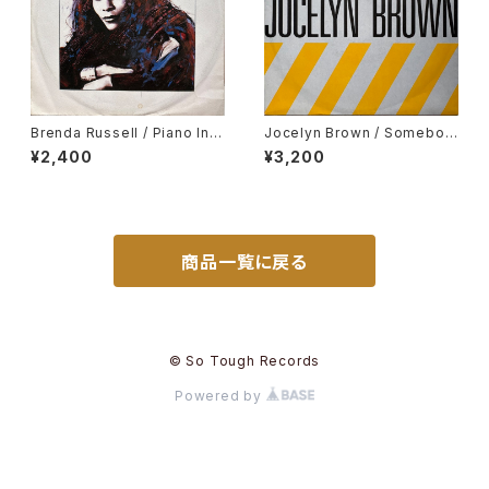
Brenda Russell / Piano In T
Jocelyn Brown / Somebod
he Dark
y Else's Guy
¥2,400
¥3,200
商品一覧に戻る
© So Tough Records
Powered by