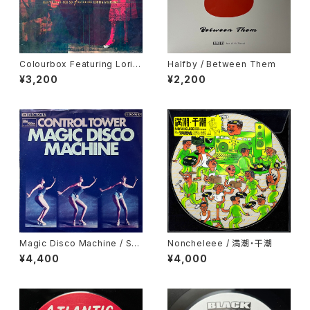
Colourbox Featuring Lorita
Halfby / Between Them
Grahame / Baby I Love You
¥3,200
¥2,200
So
Magic Disco Machine / Scr
Noncheleee / 満潮・干潮
atchin'
¥4,400
¥4,000