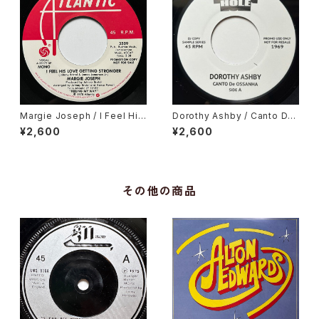
Margie Joseph / I Feel His
Dorothy Ashby / Canto De
Love Getting Stronger
Ossanha, Cause I Need It
¥2,600
¥2,600
その他の商品