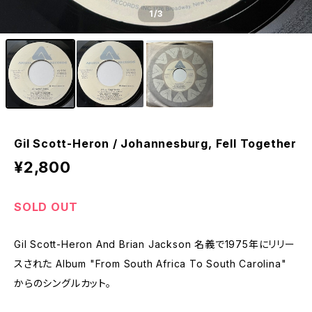
1
/3
Gil Scott-Heron / Johannesburg, Fell Together
¥2,800
SOLD OUT
Gil Scott-Heron And Brian Jackson 名義で1975年にリリー
スされた Album "From South Africa To South Carolina"
からのシングルカット。