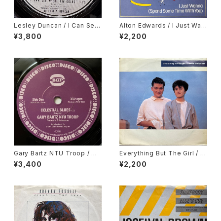
Lesley Duncan / I Can See
Alton Edwards / I Just Wan
Where I'm Going
na (Spend Some Time Wit
¥3,800
¥2,200
h You)
Gary Bartz NTU Troop / Ce
Everything But The Girl / T
lestial Blues, Gary Bartz /
hese Early Days
¥3,400
¥2,200
Gentle Smiles