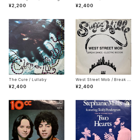
Of Rock 'N' Roll
¥2,200
¥2,400
The Cure / Lullaby
West Street Mob / Break D
ance - Electric Boogie
¥2,400
¥2,400