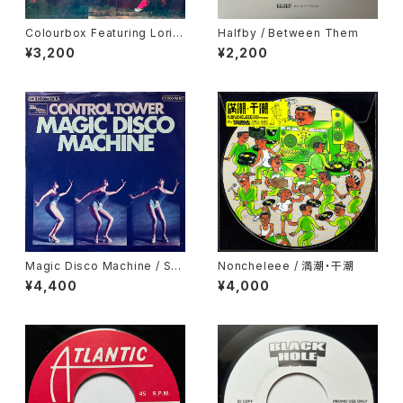
Colourbox Featuring Lorita
Halfby / Between Them
Grahame / Baby I Love You
¥3,200
¥2,200
So
Magic Disco Machine / Scr
Noncheleee / 満潮・干潮
atchin'
¥4,400
¥4,000