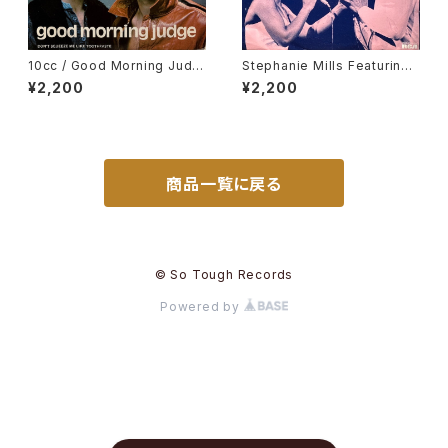
10cc / Good Morning Judg
Stephanie Mills Featuring
e
Teddy Pendergrass / Two
¥2,200
¥2,200
Hearts
商品一覧に戻る
© So Tough Records
Powered by