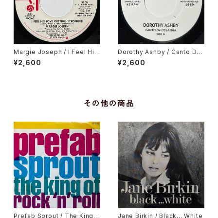
Margie Joseph / I Feel His
Dorothy Ashby / Canto De
Love Getting Stronger
Ossanha, Cause I Need It
¥2,600
¥2,600
その他の商品
Prefab Sprout / The King
Jane Birkin / Black... White