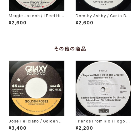
Margie Joseph / I Feel His
Dorothy Ashby / Canto De
Love Getting Stronger
Ossanha, Cause I Need It
¥2,600
¥2,600
その他の商品
Jose Feliciano / Golden La
Friends From Rio / Fogo N
dy, Gene Harris / Losalamit
o Chao (Fire In The Groun
¥3,400
¥2,200
oslatinfunklovesong
d)