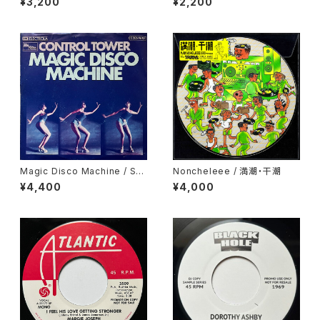
¥3,200
¥2,200
So
Magic Disco Machine / Scr
Noncheleee / 満潮・干潮
atchin'
¥4,400
¥4,000