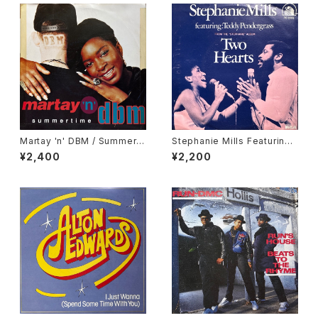
Martay 'n' DBM / Summerti
Stephanie Mills Featuring
me
Teddy Pendergrass / Two
¥2,400
¥2,200
Hearts