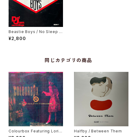
Beastie Boys / No Sleep T
ill Brooklyn
¥2,800
同じカテゴリの商品
Colourbox Featuring Lorita
Halfby / Between Them
Grahame / Baby I Love You