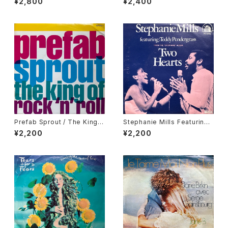
¥2,800
¥2,400
Prefab Sprout / The King
Stephanie Mills Featuring
Of Rock 'N' Roll
Teddy Pendergrass / Two
¥2,200
¥2,200
Hearts