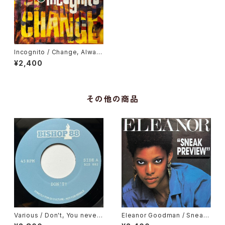
Incognito / Change, Alway
s There
¥2,400
その他の商品
Various / Don't, You never
Eleanor Goodman / Sneak
Come Closer
Preview