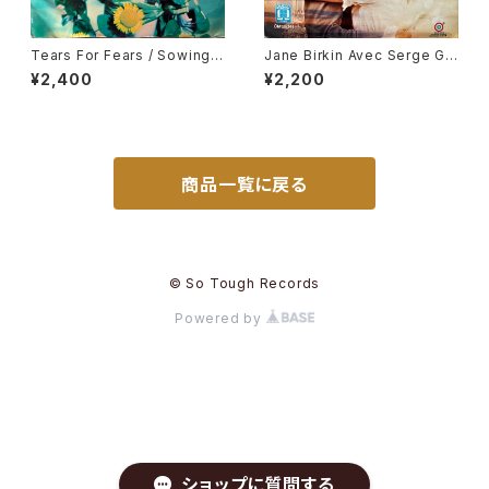
Tears For Fears / Sowing
Jane Birkin Avec Serge Gai
The Seeds Of Love
nsbourg / Je T'aime Moi N
¥2,400
¥2,200
on Plus, Jane B.
商品一覧に戻る
© So Tough Records
Powered by
ショップに質問する