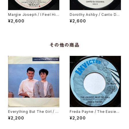
Margie Joseph / I Feel His
Dorothy Ashby / Canto De
Love Getting Stronger
Ossanha, Cause I Need It
¥2,600
¥2,600
その他の商品
Everything But The Girl / T
Freda Payne / The Easiest
hese Early Days
Way To Fall
¥2,200
¥2,200