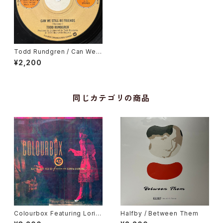
Todd Rundgren / Can We S
till Be Friends
¥2,200
同じカテゴリの商品
Colourbox Featuring Lorita
Halfby / Between Them
Grahame / Baby I Love You