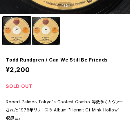
1
/2
Todd Rundgren / Can We Still Be Friends
¥2,200
SOLD OUT
Robert Palmer、Tokyo's Coolest Combo 等数多くカヴァー
された 1978年リリースの Album "Hermit Of Mink Hollow"
収録曲。