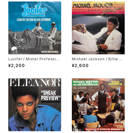
Lucifer / Mister Profession
Michael Jackson / Billie Je
al, I Can See The Sun In La
an, It's The Falling In Love
¥2,200
¥2,600
te December