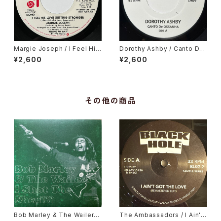
Margie Joseph / I Feel His
Dorothy Ashby / Canto De
Love Getting Stronger
Ossanha, Cause I Need It
¥2,600
¥2,600
その他の商品
Bob Marley & The Wailers
The Ambassadors / I Ain't