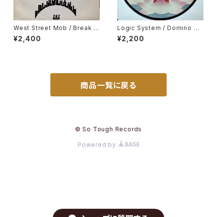
West Street Mob / Break D
Logic System / Domino Da
ance - Electric Boogie
nce, Be Yourself
¥2,400
¥2,200
商品一覧に戻る
© So Tough Records
Powered by