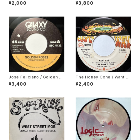
/ I Shot The Sheriff
Got The Love, Nancy Hollo
¥2,000
¥3,800
way / Hurts So Bad
Jose Feliciano / Golden La
The Honey Cone / Want A
dy, Gene Harris / Losalamit
ds
¥3,400
¥2,400
oslatinfunklovesong