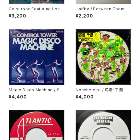
Colourbox Featuring Lorita
Halfby / Between Them
Grahame / Baby I Love You
¥3,200
¥2,200
So
Magic Disco Machine / Scr
Noncheleee / 満潮・干潮
atchin'
¥4,400
¥4,000