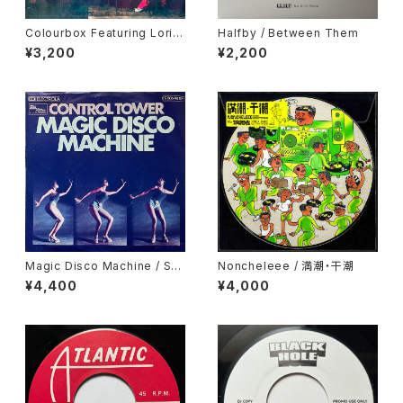
Colourbox Featuring Lorita
Halfby / Between Them
Grahame / Baby I Love You
¥3,200
¥2,200
So
Magic Disco Machine / Scr
Noncheleee / 満潮・干潮
atchin'
¥4,400
¥4,000