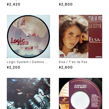
na Apple
ive You Crazy, Gene Chand
¥2,420
¥2,800
ler / In My Body's House
Logic System / Domino Da
Elsa / T'en Va Pas
nce, Be Yourself
¥2,200
¥2,600