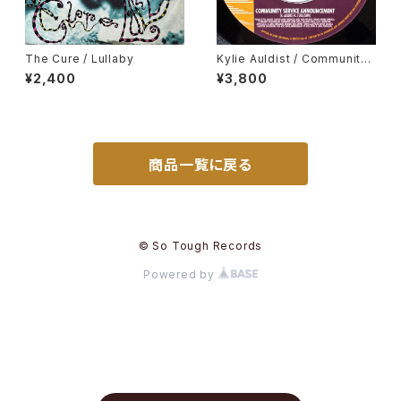
The Cure / Lullaby
Kylie Auldist / Community
Service Announcement, C
¥2,400
¥3,800
ut You Loose
商品一覧に戻る
© So Tough Records
Powered by