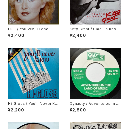
Lulu / You Win, I Lose
Kitty Grant / Glad To Know
You
¥2,400
¥2,400
Hi-Gloss / You'll Never Kn
Dynasty / Adventures In T
ow
he Land Of Music, Cesar M
¥2,200
¥2,800
ariano & Cia / Metropole