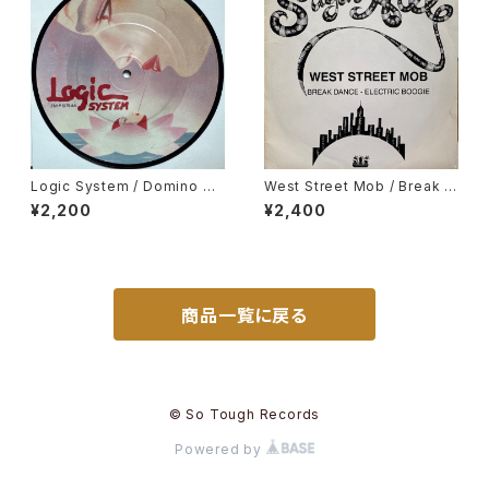
Logic System / Domino Da
West Street Mob / Break D
nce, Be Yourself
ance - Electric Boogie
¥2,200
¥2,400
商品一覧に戻る
© So Tough Records
Powered by