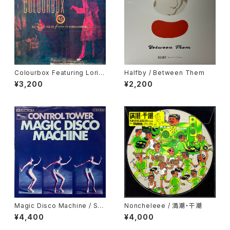
Colourbox Featuring Lorita
Halfby / Between Them
Grahame / Baby I Love You
¥3,200
¥2,200
So
Magic Disco Machine / Scr
Noncheleee / 満潮・干潮
atchin'
¥4,400
¥4,000