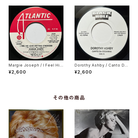
Margie Joseph / I Feel His
Dorothy Ashby / Canto De
Love Getting Stronger
Ossanha, Cause I Need It
¥2,600
¥2,600
その他の商品