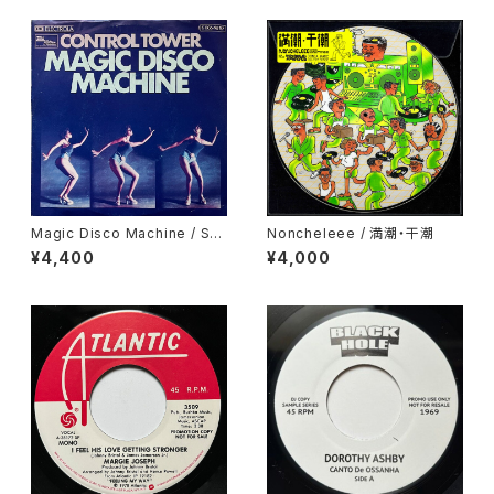
Magic Disco Machine / Scr
Noncheleee / 満潮・干潮
atchin'
¥4,400
¥4,000