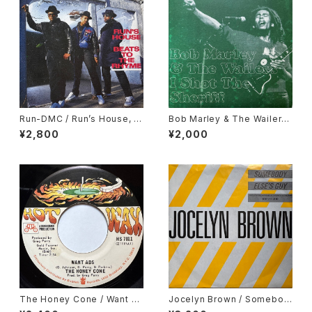
Run-DMC / Run’s House, B
Bob Marley & The Wailers
eats To The Rhyme
/ I Shot The Sheriff
¥2,800
¥2,000
The Honey Cone / Want A
Jocelyn Brown / Somebod
ds
y Else's Guy