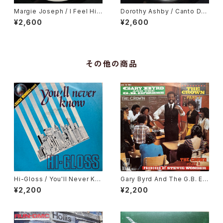
Margie Joseph / I Feel His
Dorothy Ashby / Canto De
Love Getting Stronger
Ossanha, Cause I Need It
¥2,600
¥2,600
その他の商品
Hi-Gloss / You'll Never Kn
Gary Byrd And The G.B. Ex
ow
perience / The Crown
¥2,200
¥2,200