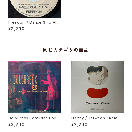
Freedom / Dance Sing Alo
ng
¥2,200
同じカテゴリの商品
Colourbox Featuring Lorita
Halfby / Between Them
Grahame / Baby I Love You
¥3,200
¥2,200
So