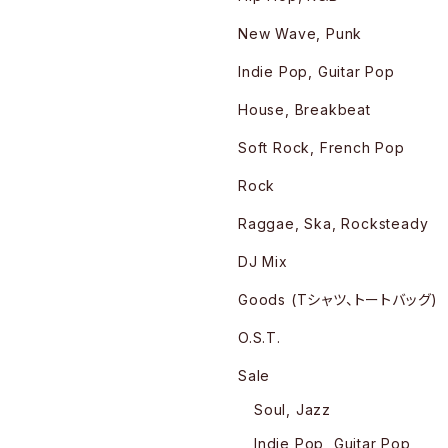
New Wave, Punk
Indie Pop, Guitar Pop
House, Breakbeat
Soft Rock, French Pop
Rock
Raggae, Ska, Rocksteady
DJ Mix
Goods (Tシャツ、トートバッグ)
O.S.T.
Sale
Soul, Jazz
Indie Pop, Guitar Pop