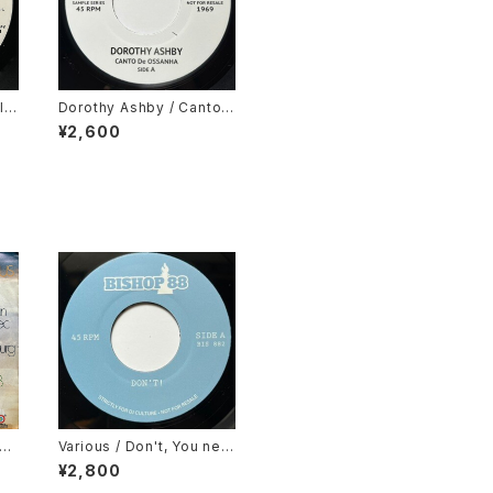
l
Dorothy Ashby / Canto
ong
De Ossanha, Cause I Ne
¥2,600
ed It
ge
Various / Don't, You nev
me
er Come Closer
¥2,800