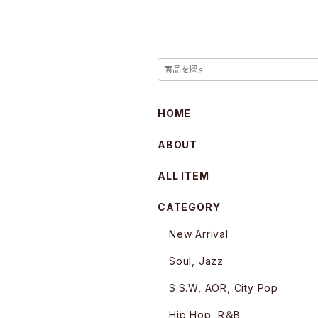
HOME
ABOUT
ALL ITEM
CATEGORY
New Arrival
Soul, Jazz
S.S.W, AOR, City Pop
Hip Hop, R＆B