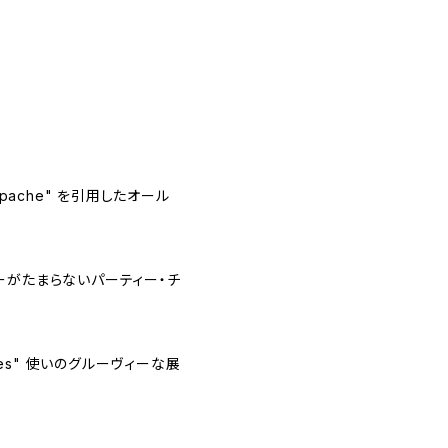
d "Apache" を引用したオール
ーがたまらないパーティー・チ
d Times" 使いのグルーヴィーな展