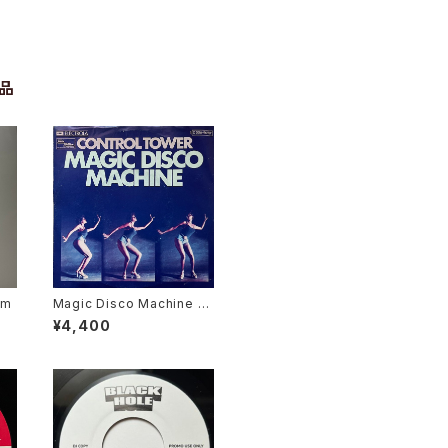
品
em
Magic Disco Machine /
Scratchin'
¥4,400