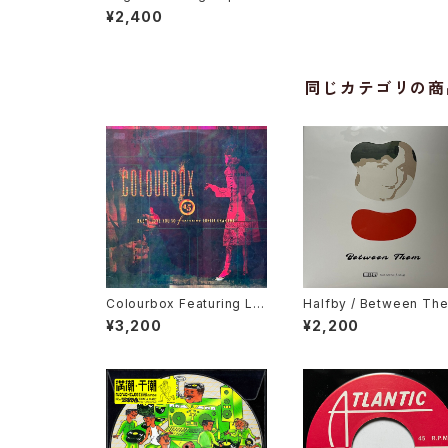
e
¥2,400
同じカテゴリの商
Colourbox Featuring Lor
Halfby / Between Th
ita Grahame / Baby I Lov
¥3,200
¥2,200
e You So