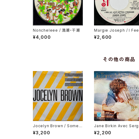
Noncheleee / 満潮・干潮
Margie Joseph / I Fee
His Love Getting Str
¥4,000
¥2,600
er
その他の商品
Jocelyn Brown / Someb
Jane Birkin Avec Ser
ody Else's Guy
Gainsbourg / Je T'ai
¥3,200
¥2,200
Moi Non Plus, Jane B.